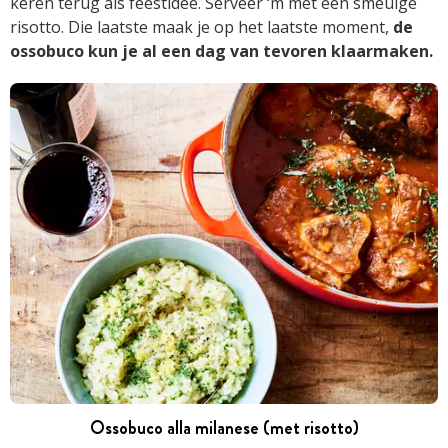
keren terug als feestidee. Serveer ‘m met een smeuïge
risotto. Die laatste maak je op het laatste moment,
de
ossobuco kun je al een dag van tevoren klaarmaken.
Ossobuco alla milanese (met risotto)