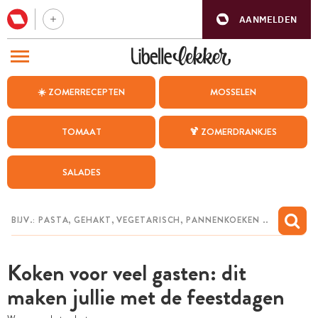
AANMELDEN
BEZOEK ONZE ANDERE WEBSITES
☀️ ZOMERRECEPTEN
MOSSELEN
RECEPTEN
TOMAAT
🍹 ZOMERDRANKJES
WEEKMENU
SALADES
CHAT MET MAIA
INSPIRATIE
MIJN BEWAARDE RECEPTEN
Koken voor veel gasten: dit
maken jullie met de feestdagen