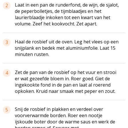
Laat in een pan de runderfond, de wijn, de sjalot,
2
de peperbolletjes, de tijmblaadjes en het
laurierblaadje inkoken tot een kwart van het
volume. Zeef het kookvocht. Zet apart.
Haal de rosbief uit de oven. Leg het vlees op een
3
snijplank en bedek met aluminiumfolie. Laat 15
minuten rusten.
Zet de pan van de rosbief op het vuur en strooi
4
er wat gezeefde bloem in. Roer goed. Giet de
ingekookte fond in de pan en laat al roerend
opkoken. Kruid naar smaak met peper en zout.
Snij de rosbief in plakken en verdeel over
5
voorverwarmde borden. Roer een nootje
ijskoude boter door de warme saus en werk de
borden ermee af. Serveer met