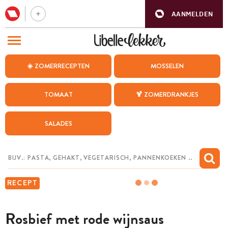
AANMELDEN
BEZOEK ONZE ANDERE WEBSITES
☀️ ZOMERRECEPTEN
MOSSELEN
RECEPTEN
TOMAAT
🍹 ZOMERDRANKJES
WEEKMENU
SALADES
CHAT MET MAIA
INSPIRATIE
MIJN BEWAARDE RECEPTEN
RECEPT
Rosbief met rode wijnsaus