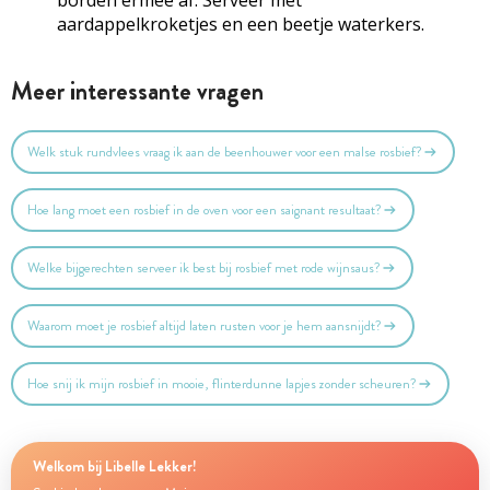
aardappelkroketjes en een beetje waterkers.
Meer interessante vragen
Welk stuk rundvlees vraag ik aan de beenhouwer voor een malse rosbief?
Hoe lang moet een rosbief in de oven voor een saignant resultaat?
Welke bijgerechten serveer ik best bij rosbief met rode wijnsaus?
Waarom moet je rosbief altijd laten rusten voor je hem aansnijdt?
Hoe snij ik mijn rosbief in mooie, flinterdunne lapjes zonder scheuren?
Welkom bij Libelle Lekker!