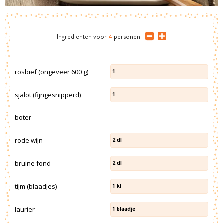
Ingrediënten
voor
4
personen
rosbief (ongeveer 600 g)
1
sjalot (fijngesnipperd)
1
boter
rode wijn
2
dl
bruine fond
2
dl
tijm (blaadjes)
1
kl
laurier
1
blaadje