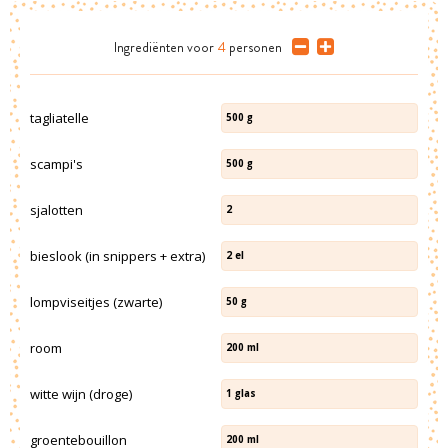
Ingrediënten
voor
4
personen
tagliatelle
500
g
scampi's
500
g
sjalotten
2
bieslook (in snippers + extra)
2
el
lompviseitjes (zwarte)
50
g
room
200
ml
witte wijn (droge)
1
glas
groentebouillon
200
ml