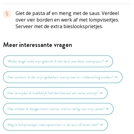
Giet de pasta af en meng met de saus. Verdeel
5
over vier borden en werk af met lompviseitjes.
Serveer met de extra bieslooksprietjes.
Meer interessante vragen
Welke droge witte wijn gebruik ik het best voor deze scampisaus?
Hoe voorkom ik dat mijn gebakken scampi taai en rubberachtig worden?
Hoe verwijder ik makkelijk het darmkanaal van verse scampi?
Hoe ontdooi ik diepgevroren scampi snel en veilig voor mijn pasta?
Mag ik lompviseitjes mee opwarmen in de saus of liever niet?