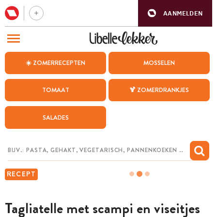
AANMELDEN
BEZOEK ONZE ANDERE WEBSITES
☀️ ZOMERRECEPTEN
MOSSELEN
RECEPTEN
TOMAAT
🍹 ZOMERDRANKJES
WEEKMENU
SALADES
CHAT MET MAIA
INSPIRATIE
MIJN BEWAARDE RECEPTEN
RECEPT
Tagliatelle met scampi en viseitjes