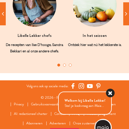
Libelle Lekker chefs
In het seizoen
De recepten van Ilse D’hooge, Sandra
Ontdek hier wat nú het lekkerste is.
Bekkari en al onze andere chefs.
Volg ons ook op sociale media:
© 2026 - Roularta Media Group
Welkom bij Libelle Lekker!
Privacy
Gebruiksvoorwaarden
Cookies
Cookies instellingen
Stel je kookvraag aan Maia...
AI: redactioneel charter
Contact
FAQ
Wedstrijdreglement
Abonneren
Adverteren
Onze zusterwebsites