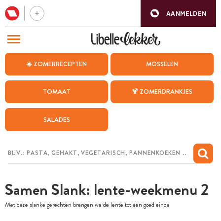
AANMELDEN
BEZOEK ONZE ANDERE WEBSITES
☀️ ZOMERRECEPTEN
MOSSELEN
RECEPTEN
TOMAAT
🍹 ZOMERDRANKJES
WEEKMENU
SALADES
CHAT MET MAIA
INSPIRATIE
MIJN BEWAARDE RECEPTEN
Samen Slank: lente-weekmenu 2
Met deze slanke gerechten brengen we de lente tot een goed einde