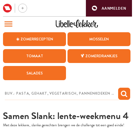
AANMELDEN
BEZOEK ONZE ANDERE WEBSITES
☀️ ZOMERRECEPTEN
MOSSELEN
RECEPTEN
TOMAAT
🍹 ZOMERDRANKJES
WEEKMENU
SALADES
CHAT MET MAIA
INSPIRATIE
MIJN BEWAARDE RECEPTEN
Samen Slank: lente-weekmenu 4
Met deze lekkere, slanke gerechten brengen we de challenge tot een goed einde!