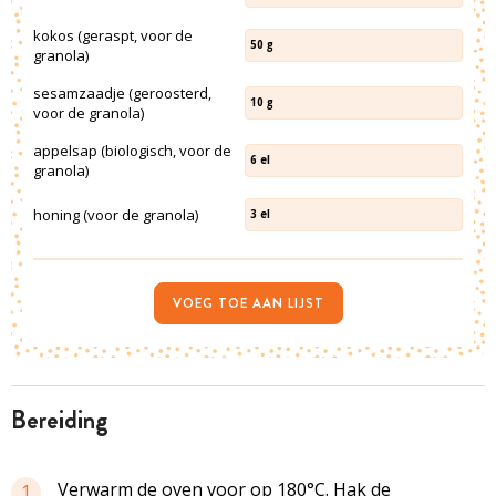
kokos (geraspt, voor de
50
g
granola)
sesamzaadje (geroosterd,
10
g
voor de granola)
appelsap (biologisch, voor de
6
el
granola)
honing (voor de granola)
3
el
VOEG TOE AAN LIJST
bereiding
Verwarm de oven voor op 180°C. Hak de
1