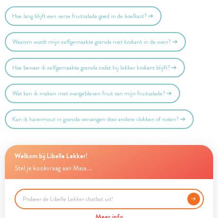
Hoe lang blijft een verse fruitsalade goed in de koelkast?
Waarom wordt mijn zelfgemaakte granola niet krokant in de oven?
Hoe bewaar ik zelfgemaakte granola zodat hij lekker krokant blijft?
Wat kan ik maken met overgebleven fruit van mijn fruitsalade?
Kan ik havermout in granola vervangen door andere vlokken of noten?
Welkom bij Libelle Lekker!
Stel je kookvraag aan Maia...
Meer info