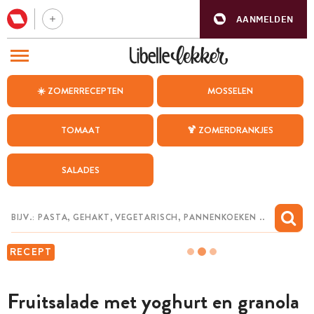
AANMELDEN
BEZOEK ONZE ANDERE WEBSITES
☀️ ZOMERRECEPTEN
MOSSELEN
RECEPTEN
TOMAAT
🍹 ZOMERDRANKJES
WEEKMENU
SALADES
CHAT MET MAIA
INSPIRATIE
MIJN BEWAARDE RECEPTEN
RECEPT
Fruitsalade met yoghurt en granola