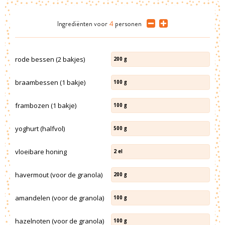
Ingrediënten
voor
4
personen
rode bessen (2 bakjes)
200
g
braambessen (1 bakje)
100
g
frambozen (1 bakje)
100
g
yoghurt (halfvol)
500
g
vloeibare honing
2
el
havermout (voor de granola)
200
g
amandelen (voor de granola)
100
g
hazelnoten (voor de granola)
100
g