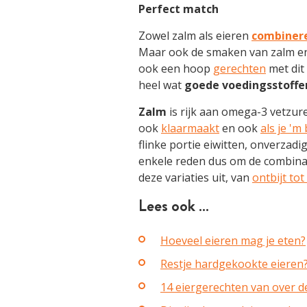
Perfect match
Zowel zalm als eieren
combiner
Maar ook de smaken van zalm en e
ook een hoop
gerechten
met dit
heel wat
goede voedingsstoffe
Zalm
is rijk aan omega-3 vetzure
ook
klaarmaakt
en ook
als je 'm
flinke portie eiwitten, onverzad
enkele reden dus om de combinati
deze variaties uit, van
ontbijt to
Lees ook …
Hoeveel eieren mag je eten?
Restje hardgekookte eieren
14 eiergerechten van over de