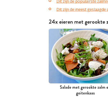
Dit zijn de populairste zalm
Dit zijn de meest geslaagde
24x eieren met gerookte 
Salade met gerookte zalm 
Minder dan 30 minuten
geitenkaas
Goedkoop