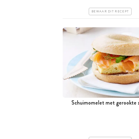
Erg makkelijk
BEWAAR DIT RECEPT
Schuimomelet met gerookte 
Minder dan 30 minuten
Goedkoop
Erg makkelijk