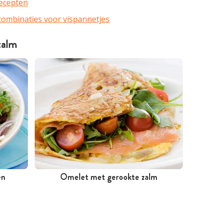
recepten
 combinaties voor vispannetjes
zalm
en
Omelet met gerookte zalm
Minder dan 30 minuten
Goedkoop