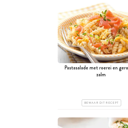
Pastasalade met roerei en ger
Minder dan 30 minuten
zalm
Goedkoop
Erg makkelijk
BEWAAR DIT RECEPT