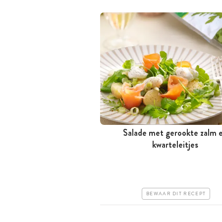
Salade met gerookte zalm 
Tussen 30 minuten en 1 uur
kwarteleitjes
Iets duurder
Erg makkelijk
BEWAAR DIT RECEPT