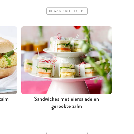
Erg makkelijk
BEWAAR DIT RECEPT
zalm
Sandwiches met eiersalade en
Minder dan 30 minuten
gerookte zalm
Goedkoop
Erg makkelijk