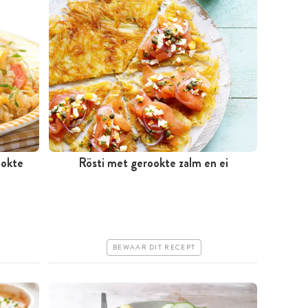
ookte
Rösti met gerookte zalm en ei
Tussen 30 minuten en 1 uur
Iets duurder
Makkelijk
BEWAAR DIT RECEPT