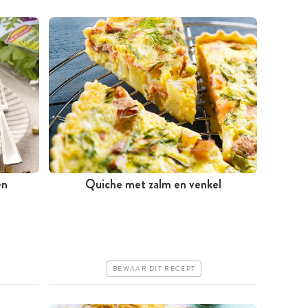
en
Quiche met zalm en venkel
Minder dan 30 minuten
Iets duurder
Erg makkelijk
BEWAAR DIT RECEPT