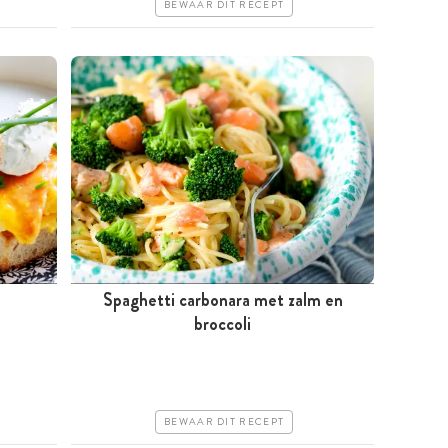
BEWAAR DIT RECEPT
Spaghetti carbonara met zalm en
Minder dan 30 minuten
broccoli
Goedkoop
Erg makkelijk
BEWAAR DIT RECEPT