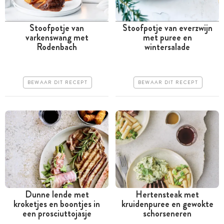
Stoofpotje van
Stoofpotje van everzwijn
varkenswang met
met puree en
Meer dan 1 uur
Meer dan 1 uur
Rodenbach
wintersalade
Iets duurder
Iets duurder
Makkelijk
Erg makkelijk
BEWAAR DIT RECEPT
BEWAAR DIT RECEPT
Dunne lende met
Hertensteak met
kroketjes en boontjes in
kruidenpuree en gewokte
Minder dan 30 minuten
Tussen 30 minuten en 1
een prosciuttojasje
schorseneren
uur