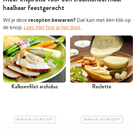
haalbaar feestgerecht
Wil je deze
recepten bewaren?
Dat kan met één klik op
de knop.
Lees hier hoe je het doet.
Kalkoenfilet archiduc
Raclette
Tussen 30 minuten en 1
Minder dan 30 minuten
uur
Goedkoop
Goedkoop
Makkelijk
BEWAAR DIT RECEPT
BEWAAR DIT RECEPT
Makkelijk