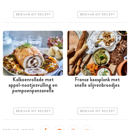
Iets duurder
Iets duurder
Erg makkelijk
BEWAAR DIT RECEPT
BEWAAR DIT RECEPT
Erg makkelijk
Kalkoenrollade met
Franse kaasplank met
appel-nootjesvulling en
snelle olijvenbroodjes
Meer dan 1 uur
Tussen 30 minuten en 1
pompoenpanzanella
uur
Goedkoop
Goedkoop
Erg makkelijk
BEWAAR DIT RECEPT
BEWAAR DIT RECEPT
Erg makkelijk