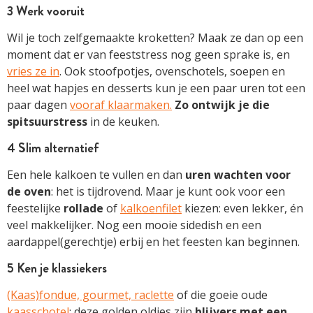
3 Werk vooruit
Wil je toch zelfgemaakte kroketten? Maak ze dan op een
moment dat er van feeststress nog geen sprake is, en
vries ze in
. Ook stoofpotjes, ovenschotels, soepen en
heel wat hapjes en desserts kun je een paar uren tot een
paar dagen
vooraf klaarmaken.
Zo ontwijk je die
spitsuurstress
in de keuken.
4 Slim alternatief
Een hele kalkoen te vullen en dan
uren wachten voor
de oven
: het is tijdrovend. Maar je kunt ook voor een
feestelijke
rollade
of
kalkoenfilet
kiezen: even lekker, én
veel makkelijker. Nog een mooie sidedish en een
aardappel(gerechtje) erbij en het feesten kan beginnen.
5 Ken je klassiekers
(Kaas)fondue, gourmet, raclette
of die goeie oude
kaasschotel
: deze golden oldies zijn
blijvers met een