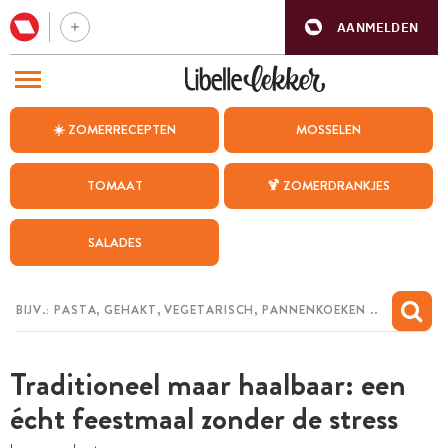
AANMELDEN
BEZOEK ONZE ANDERE WEBSITES
☀️ ZOMERRECEPTEN
MOSSELEN
RECEPTEN
TOMAAT
🍹 ZOMERDRANKJES
WEEKMENU
SALADES
CHAT MET MAIA
INSPIRATIE
MIJN BEWAARDE RECEPTEN
Traditioneel maar haalbaar: een
écht feestmaal zonder de stress