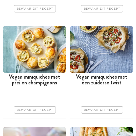
Iets duurder
Goedkoop
BEWAAR DIT RECEPT
BEWAAR DIT RECEPT
Erg makkelijk
Erg makkelijk
Vegan miniquiches met
Vegan miniquiches met
prei en champignons
een zuiderse twist
Tussen 30 minuten en 1
Tussen 30 minuten en 1
uur
uur
Iets duurder
Goedkoop
BEWAAR DIT RECEPT
BEWAAR DIT RECEPT
Erg makkelijk
Erg makkelijk