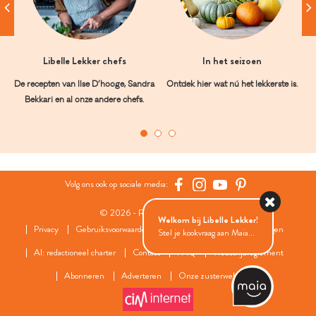
Libelle Lekker chefs
In het seizoen
De recepten van Ilse D’hooge, Sandra
Ontdek hier wat nú het lekkerste is.
Bekkari en al onze andere chefs.
Volg ons ook op sociale media:
© 2026 - Roularta Media Group
Welkom bij Libelle Lekker!
Privacy
Gebruiksvoorwaarden
Cookies
Cookies instellingen
Stel je kookvraag aan Maia...
AI: redactioneel charter
Contact
FAQ
Wedstrijdreglement
Abonneren
Adverteren
Onze zusterwebsites