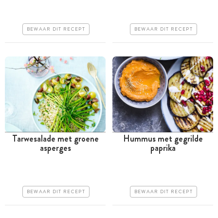
Goedkoop
Goedkoop
Erg makkelijk
Erg makkelijk
BEWAAR DIT RECEPT
BEWAAR DIT RECEPT
Tarwesalade met groene
Hummus met gegrilde
asperges
paprika
Tussen 30 minuten en 1
Minder dan 30 minuten
uur
Goedkoop
Iets duurder
Erg makkelijk
BEWAAR DIT RECEPT
BEWAAR DIT RECEPT
Makkelijk