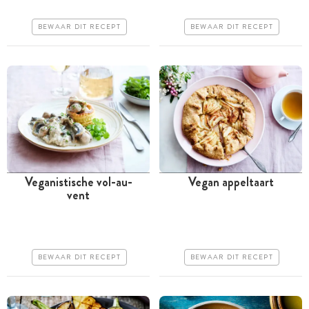
Erg makkelijk
Erg makkelijk
BEWAAR DIT RECEPT
BEWAAR DIT RECEPT
Veganistische vol-au-
Vegan appeltaart
vent
Tussen 30 minuten en 1
Tussen 30 minuten en 1
uur
uur
Goedkoop
Goedkoop
BEWAAR DIT RECEPT
BEWAAR DIT RECEPT
Erg makkelijk
Erg makkelijk