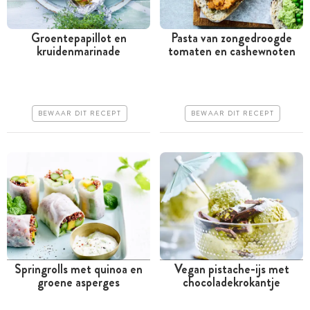
Groentepapillot en
Pasta van zongedroogde
kruidenmarinade
tomaten en cashewnoten
Tussen 30 minuten en 1
Minder dan 30 minuten
uur
Iets duurder
Goedkoop
Erg makkelijk
BEWAAR DIT RECEPT
BEWAAR DIT RECEPT
Erg makkelijk
Springrolls met quinoa en
Vegan pistache-ijs met
groene asperges
chocoladekrokantje
Meer dan 1 uur
Meer dan 1 uur