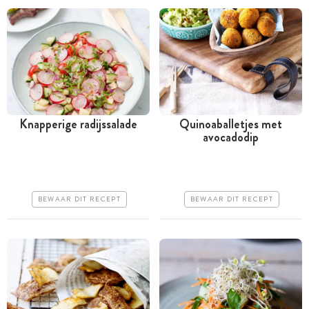
Knapperige radijssalade
Quinoaballetjes met
avocadodip
Minder dan 30 minuten
Tussen 30 minuten en 1
uur
Goedkoop
Iets duurder
Erg makkelijk
BEWAAR DIT RECEPT
BEWAAR DIT RECEPT
Makkelijk