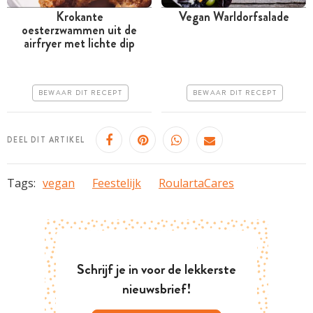
Krokante
Vegan Warldorfsalade
oesterzwammen uit de
Tussen 30 minuten en 1
Tussen 30 minuten en 1
airfryer met lichte dip
uur
uur
Goedkoop
Goedkoop
BEWAAR DIT RECEPT
BEWAAR DIT RECEPT
Erg makkelijk
Erg makkelijk
DEEL DIT ARTIKEL
Tags:
vegan
Feestelijk
RoulartaCares
Schrijf je in voor de lekkerste
nieuwsbrief!