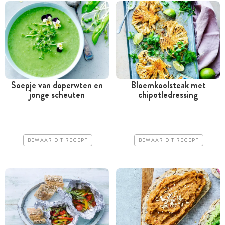
Soepje van doperwten en
Bloemkoolsteak met
jonge scheuten
chipotledressing
Minder dan 30 minuten
Tussen 30 minuten en 1
uur
Iets duurder
Goedkoop
Makkelijk
BEWAAR DIT RECEPT
BEWAAR DIT RECEPT
Erg makkelijk