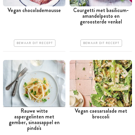
Vegan chocolademousse
Courgetti met basilicum-
amandelpesto en
Meer dan 1 uur
Tussen 30 minuten en 1
geroosterde venkel
uur
Goedkoop
Goedkoop
Makkelijk
BEWAAR DIT RECEPT
BEWAAR DIT RECEPT
Erg makkelijk
Rauwe witte
Vegan caesarsalade met
aspergelinten met
broccoli
Tussen 30 minuten en 1
Tussen 30 minuten en 1
gember, sinaasappel en
uur
uur
pinda's