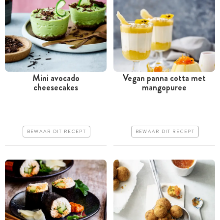
Mini avocado
Vegan panna cotta met
cheesecakes
mangopuree
Minder dan 30 minuten
Meer dan 1 uur
Iets duurder
Goedkoop
Erg makkelijk
Erg makkelijk
BEWAAR DIT RECEPT
BEWAAR DIT RECEPT