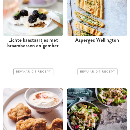
Lichte kaastaartjes met
Asperges Wellington
braambessen en gember
Tussen 30 minuten en 1
Tussen 30 minuten en 1
uur
uur
Goedkoop
Goedkoop
BEWAAR DIT RECEPT
BEWAAR DIT RECEPT
Erg makkelijk
Erg makkelijk