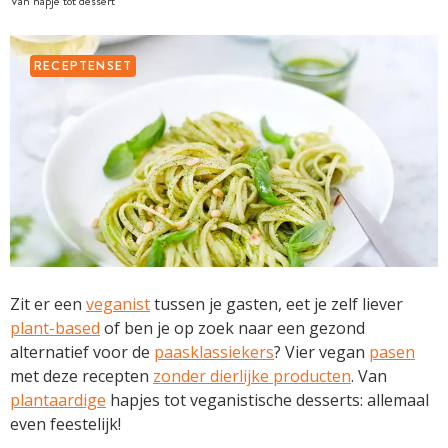
Van hapje tot dessert
RECEPTENSET
Zit er een
veganist
tussen je gasten, eet je zelf liever
plant-based
of ben je op zoek naar een gezond
alternatief voor de
paasklassiekers
? Vier vegan
pasen
met deze recepten
zonder dierlijke producten
. Van
plantaardige
hapjes tot veganistische desserts: allemaal
even feestelijk!