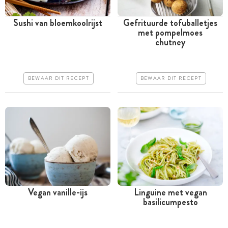
Sushi van bloemkoolrijst
Gefrituurde tofuballetjes
met pompelmoes
Tussen 30 minuten en 1
Tussen 30 minuten en 1
chutney
uur
uur
Goedkoop
Goedkoop
BEWAAR DIT RECEPT
BEWAAR DIT RECEPT
Makkelijk
Erg makkelijk
Vegan vanille-ijs
Linguine met vegan
basilicumpesto
Meer dan 1 uur
Minder dan 30 minuten
Goedkoop
Iets duurder