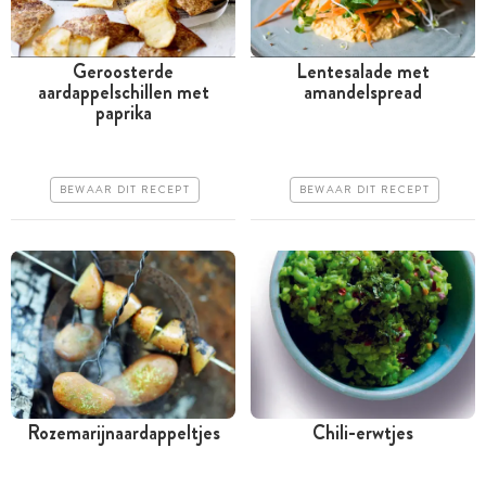
Geroosterde
Lentesalade met
aardappelschillen met
amandelspread
Minder dan 30 minuten
Minder dan 30 minuten
paprika
Goedkoop
Goedkoop
Erg makkelijk
Erg makkelijk
BEWAAR DIT RECEPT
BEWAAR DIT RECEPT
Rozemarijnaardappeltjes
Chili-erwtjes
Minder dan 30 minuten
Minder dan 30 minuten