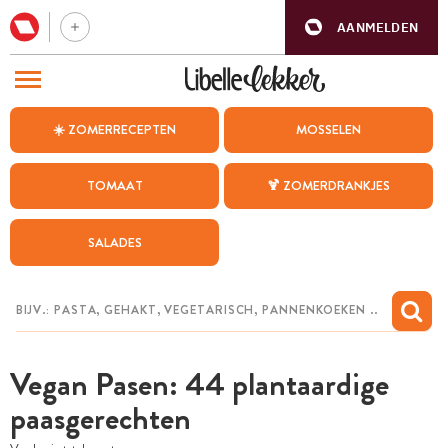
AANMELDEN
BEZOEK ONZE ANDERE WEBSITES
☀️ ZOMERRECEPTEN
MOSSELEN
RECEPTEN
TOMAAT
🍹 ZOMERDRANKJES
WEEKMENU
SALADES
CHAT MET MAIA
INSPIRATIE
MIJN BEWAARDE RECEPTEN
Vegan Pasen: 44 plantaardige
paasgerechten