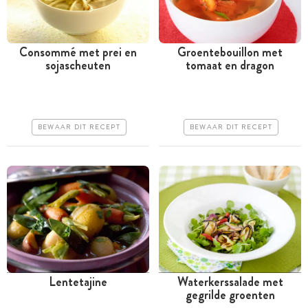
Consommé met prei en
Groentebouillon met
sojascheuten
tomaat en dragon
Minder dan 30 minuten
Tussen 30 minuten en 1
uur
Goedkoop
Goedkoop
Erg makkelijk
BEWAAR DIT RECEPT
BEWAAR DIT RECEPT
Erg makkelijk
Lentetajine
Waterkerssalade met
gegrilde groenten
Tussen 30 minuten en 1
Tussen 30 minuten en 1