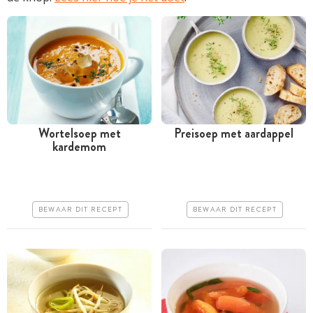
Wortelsoep met
Preisoep met aardappel
kardemom
Minder dan 30 minuten
Tussen 30 minuten en 1
uur
Goedkoop
Goedkoop
Erg makkelijk
BEWAAR DIT RECEPT
BEWAAR DIT RECEPT
Erg makkelijk