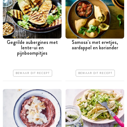
Gegrilde aubergines met
Samosa’s met erwtjes,
lente-ui en
aardappel en koriander
Minder dan 30 minuten
Meer dan 1 uur
pijnboompitjes
Goedkoop
Goedkoop
Erg makkelijk
Makkelijk
BEWAAR DIT RECEPT
BEWAAR DIT RECEPT