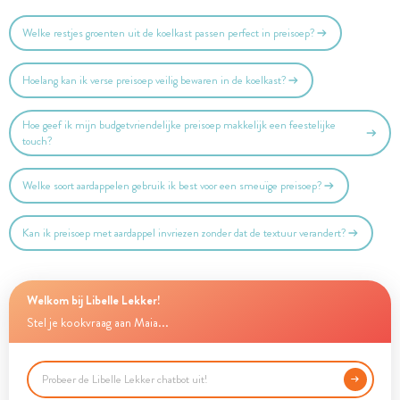
Welke restjes groenten uit de koelkast passen perfect in preisoep?
Hoelang kan ik verse preisoep veilig bewaren in de koelkast?
Hoe geef ik mijn budgetvriendelijke preisoep makkelijk een feestelijke
touch?
Welke soort aardappelen gebruik ik best voor een smeuïge preisoep?
Kan ik preisoep met aardappel invriezen zonder dat de textuur verandert?
Welkom bij Libelle Lekker!
Stel je kookvraag aan Maia...