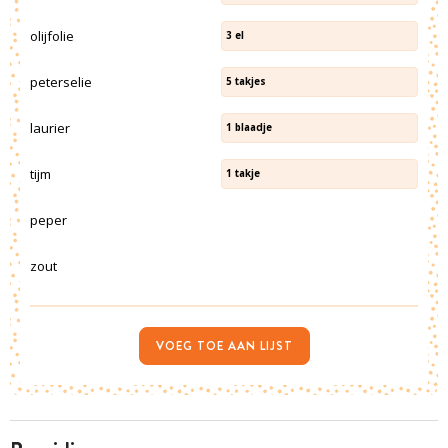
olijfolie
3
el
peterselie
5
takjes
laurier
1
blaadje
tijm
1
takje
peper
zout
VOEG TOE AAN LIJST