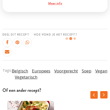
Meer info
DEEL DIT RECEPT
HOE VOND JE HET RECEPT?
Tags:
Belgisch
Europees
Voorgerecht
Soep
Vegan
Vegetarisch
Of een ander recept?