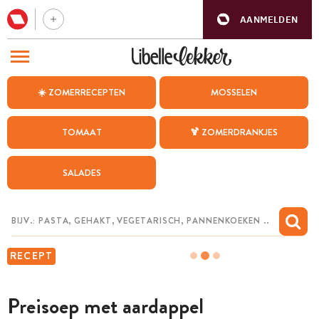
AANMELDEN
BEZOEK ONZE ANDERE WEBSITES
☀️ ZOMERRECEPTEN
MOSSELEN
RECEPTEN
TOMAAT
🍹 ZOMERDRANKJES
WEEKMENU
SALADES
CHAT MET MAIA
INSPIRATIE
MIJN BEWAARDE RECEPTEN
RECEPT
Preisoep met aardappel