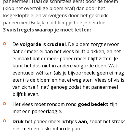
paneermeel. Haal de schnitzels eerst door de bloem
(klop het overtollige bloem eraf) dan door het
losgeklopte ei en vervolgens door het gekruide
paneermeel.Bekijk in dit filmpje hoe je het doet:
3 vuistregels waarop je moet letten:
De
volgorde
is
cruciaal
. De bloem zorgt ervoor
dat er meer ei aan het vlees blijft plakken, en het
ei maakt dat er meer paneermeel blijft zitten. Je
kunt het dus niet in andere volgorde doen. Wat
eventueel wél kan (als je bijvoorbeeld geen ei mag
eten) is de bloem en het ei weglaten. Vlees of vis is
van zichzelf 'nat' genoeg zodat het paneermeel
blijft kleven.
Het vlees moet rondom rond
goed
bedekt
zijn
met een paneerlaagje.
Druk
het paneermeel lichtjes
aan
, zodat het straks
niet meteen loskomt in de pan.