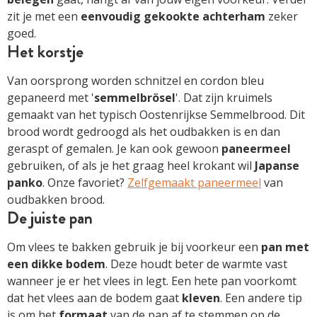
zit je met een
eenvoudig gekookte achterham
zeker
goed.
Het korstje
Van oorsprong worden schnitzel en cordon bleu
gepaneerd met '
semmelbrösel
'. Dat zijn kruimels
gemaakt van het typisch Oostenrijkse Semmelbrood. Dit
brood wordt gedroogd als het oudbakken is en dan
geraspt of gemalen. Je kan ook gewoon
paneermeel
gebruiken, of als je het graag heel krokant wil
Japanse
panko
. Onze favoriet?
Zelfgemaakt paneermeel
van
oudbakken brood.
De juiste pan
Om vlees te bakken gebruik je bij voorkeur een
pan met
een dikke bodem
. Deze houdt beter de warmte vast
wanneer je er het vlees in legt. Een hete pan voorkomt
dat het vlees aan de bodem gaat
kleven
. Een andere tip
is om het
formaat
van de pan af te stemmen op de