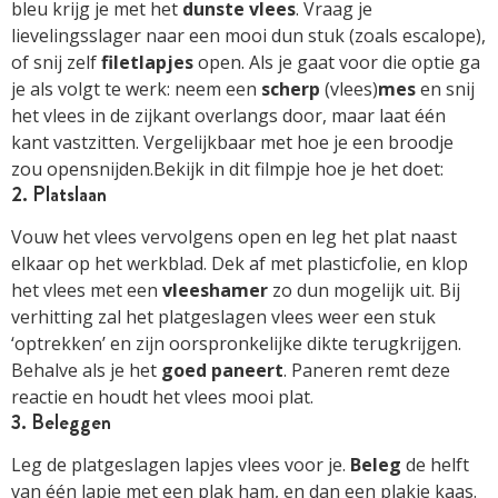
bleu krijg je met het
dunste
vlees
. Vraag je
lievelingsslager naar een mooi dun stuk (zoals escalope),
of snij zelf
filetlapjes
open. Als je gaat voor die optie ga
je als volgt te werk: neem een
scherp
(vlees)
mes
en snij
het vlees in de zijkant overlangs door, maar laat één
kant vastzitten. Vergelijkbaar met hoe je een broodje
zou opensnijden.Bekijk in dit filmpje hoe je het doet:
2. Platslaan
Vouw het vlees vervolgens open en leg het plat naast
elkaar op het werkblad. Dek af met plasticfolie, en klop
het vlees met een
vleeshamer
zo dun mogelijk uit. Bij
verhitting zal het platgeslagen vlees weer een stuk
‘optrekken’ en zijn oorspronkelijke dikte terugkrijgen.
Behalve als je het
goed
paneert
. Paneren remt deze
reactie en houdt het vlees mooi plat.
3. Beleggen
Leg de platgeslagen lapjes vlees voor je.
Beleg
de helft
van één lapje met een plak ham, en dan een plakje kaas.