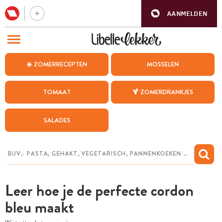
AANMELDEN
BEZOEK ONZE ANDERE WEBSITES
☀️ ZOMERRECEPTEN
MOSSELEN
RECEPTEN
TOMAAT
🍹 ZOMERDRANKJES
WEEKMENU
SALADES
CHAT MET MAIA
INSPIRATIE
MIJN BEWAARDE RECEPTEN
Leer hoe je de perfecte cordon
bleu maakt