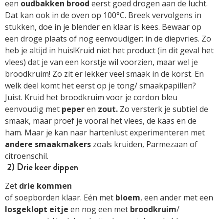
een
oudbakken
brood
eerst goed drogen aan de lucht.
Dat kan ook in de oven op 100°C. Breek vervolgens in
stukken, doe in je blender en klaar is kees. Bewaar op
een droge plaats of nog eenvoudiger: in de diepvries. Zo
heb je altijd in huis!Kruid niet het product (in dit geval het
vlees) dat je van een korstje wil voorzien, maar wel je
broodkruim! Zo zit er lekker veel smaak in de korst. En
welk deel komt het eerst op je tong/ smaakpapillen?
Juist. Kruid het broodkruim voor je cordon bleu
eenvoudig met
peper
en
zout.
Zo versterk je subtiel de
smaak, maar proef je vooral het vlees, de kaas en de
ham. Maar je kan naar hartenlust experimenteren met
andere
smaakmakers
zoals kruiden, Parmezaan of
citroenschil.
2) Drie keer dippen
Zet
drie kommen
of soepborden klaar. Eén met
bloem
, een ander met een
losgeklopt
eitje
en nog een met
broodkruim
/