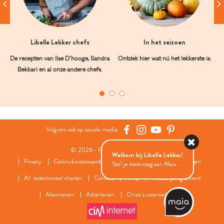
Libelle Lekker chefs
In het seizoen
De recepten van Ilse D’hooge, Sandra
Ontdek hier wat nú het lekkerste is.
Bekkari en al onze andere chefs.
Volg ons ook op sociale media:
© 2026 - Roularta Media Group
Welkom bij Libelle Lekker!
Privacy
Gebruiksvoorwaarden
Cookies
Cookies instellingen
Stel je kookvraag aan Maia...
AI: redactioneel charter
Contact
FAQ
Wedstrijdreglement
Abonneren
Adverteren
Onze zusterwebsites