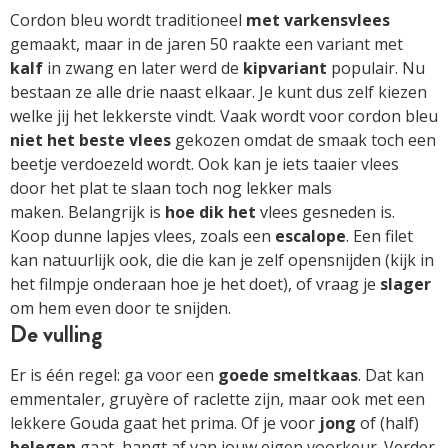
Cordon bleu wordt traditioneel
met varkensvlees
gemaakt, maar in de jaren 50 raakte een variant met
kalf
in zwang en later werd de
kipvariant
populair. Nu
bestaan ze alle drie naast elkaar. Je kunt dus zelf kiezen
welke jij het lekkerste vindt. Vaak wordt voor cordon bleu
niet het beste vlees
gekozen omdat de smaak toch een
beetje verdoezeld wordt. Ook kan je iets taaier vlees
door het plat te slaan toch nog lekker mals
maken. Belangrijk is
hoe dik het
vlees gesneden is.
Koop dunne lapjes vlees, zoals een
escalope
. Een filet
kan natuurlijk ook, die die kan je zelf opensnijden (kijk in
het filmpje onderaan hoe je het doet), of vraag je
slager
om hem even door te snijden.
De vulling
Er is één regel: ga voor een
goede smeltkaas
. Dat kan
emmentaler, gruyère of raclette zijn, maar ook met een
lekkere Gouda gaat het prima. Of je voor
jong
of (half)
belegen
gaat, hangt af van jouw eigen voorkeur. Verder