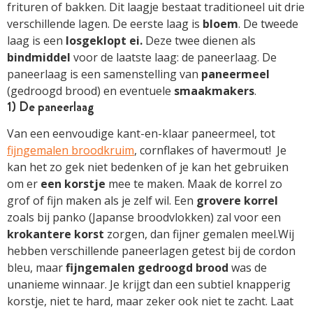
frituren of bakken. Dit laagje bestaat traditioneel uit drie
verschillende lagen. De eerste laag is
bloem
. De tweede
laag is een
losgeklopt
ei.
Deze twee dienen als
bindmiddel
voor de laatste laag: de paneerlaag. De
paneerlaag is een samenstelling van
paneermeel
(gedroogd brood) en eventuele
smaakmakers
.
1) De paneerlaag
Van een eenvoudige kant-en-klaar paneermeel, tot
fijngemalen broodkruim
, cornflakes of havermout! Je
kan het zo gek niet bedenken of je kan het gebruiken
om er
een korstje
mee te maken. Maak de korrel zo
grof of fijn maken als je zelf wil. Een
grovere
korrel
zoals bij panko (Japanse broodvlokken) zal voor een
krokantere
korst
zorgen, dan fijner gemalen meel.Wij
hebben verschillende paneerlagen getest bij de cordon
bleu, maar
fijngemalen
gedroogd
brood
was de
unanieme winnaar. Je krijgt dan een subtiel knapperig
korstje, niet te hard, maar zeker ook niet te zacht. Laat