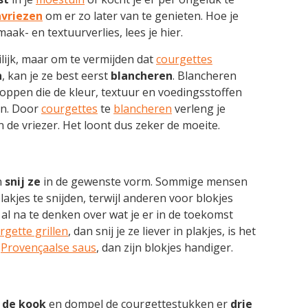
nvriezen
om er zo later van te genieten. Hoe je
maak- en textuurverlies, lees je hier.
ilijk, maar om te vermijden dat
courgettes
n
, kan je ze best eerst
blancheren
. Blancheren
toppen die de kleur, textuur en voedingsstoffen
en. Door
courgettes
te
blancheren
verleng je
de vriezer. Het loont dus zeker de moeite.
n
snij
ze
in de gewenste vorm. Sommige mensen
akjes te snijden, terwijl anderen voor blokjes
al na te denken over wat je er in de toekomst
rgette grillen
, dan snij je ze liever in plakjes, is het
f
Provençaalse saus
, dan zijn blokjes handiger.
 de kook
en dompel de courgettestukken er
drie