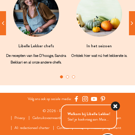
Libelle Lekker chefs
In het seizoen
De recepten van Ilse D’hooge, Sandra
Ontdek hier wat nú het lekkerste is.
Bekkari en al onze andere chefs.
Volg ons ook op sociale media:
© 2026 - Roularta Media Group
Welkom bij Libelle Lekker!
Privacy
Gebruiksvoorwaarden
Cookies
Cookies instellingen
Stel je kookvraag aan Maia...
AI: redactioneel charter
Contact
FAQ
Wedstrijdreglement