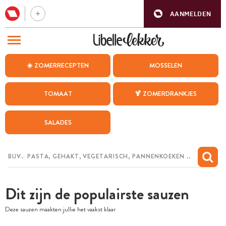
AANMELDEN
BEZOEK ONZE ANDERE WEBSITES
☀️ ZOMERRECEPTEN
MOSSELEN
RECEPTEN
TOMAAT
🍹 ZOMERDRANKJES
WEEKMENU
SALADES
CHAT MET MAIA
INSPIRATIE
MIJN BEWAARDE RECEPTEN
Dit zijn de populairste sauzen
Deze sauzen maakten jullie het vaakst klaar