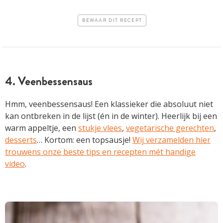
BEWAAR DIT RECEPT
4. Veenbessensaus
Hmm, veenbessensaus! Een klassieker die absoluut niet
kan ontbreken in de lijst (én in de winter). Heerlijk bij een
warm appeltje, een
stukje vlees
,
vegetarische gerechten
,
desserts
… Kortom: een topsausje!
Wij verzamelden hier
trouwens onze beste tips en recepten mét handige
video
.