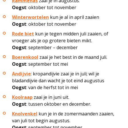
Rammenas
zaai je in augustus.
Oogst
: oktober tot november
Winterwortelen
kun je al in april zaaien
Oogst
: oktober tot november
Rode biet
kun je tegen midden juli zaaien, of
vroeger als je op grotere bieten mikt.
Oogst
: september – december
Boerenkool
zaai je het best in de maand juli.
Oogst
: september tot mei
Andijvie
: kropandijvie zaai je in juli; wil je
bladandijvie dan wacht je tot eind augustus
Oogst
: van de herfst tot in mei
Koolraap
zaai je in juni uit.
Oogst
: tussen oktober en december.
Knolvenkel
kun je in de zomermaanden zaaien,
van juli tot begin augustus.
Oogst
: september tot november