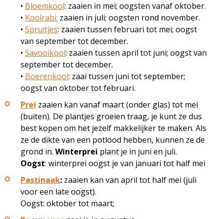
•
Bloemkool
: zaaien in mei; oogsten vanaf oktober.
•
Koolrabi:
zaaien in juli; oogsten rond november.
•
Spruitjes
: zaaien tussen februari tot mei; oogst
van september tot december.
•
Savooikool
: zaaien tussen april tot juni; oogst van
september tot december.
•
Boerenkool
: zaai tussen juni tot september;
oogst van oktober tot februari.
Prei
zaaien kan vanaf maart (onder glas) tot mei
(buiten). De plantjes groeien traag, je kunt ze dus
best kopen om het jezelf makkelijker te maken. Als
ze de dikte van een potlood hebben, kunnen ze de
grond in.
Winterprei
plant je in juni en juli.
Oogst
: winterprei oogst je van januari tot half mei
Pastinaak
:
zaaien kan van april tot half mei (juli
voor een late oogst).
Oogst: oktober tot maart;