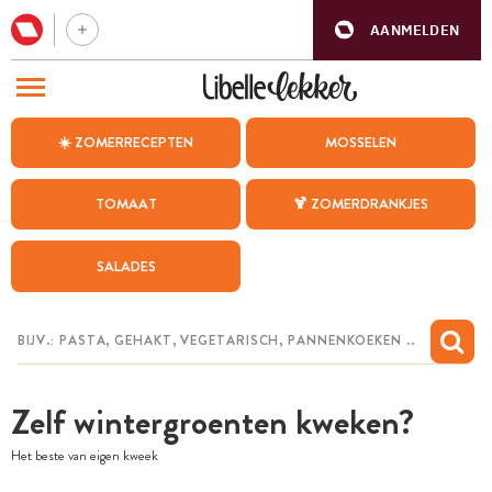
AANMELDEN
BEZOEK ONZE ANDERE WEBSITES
☀️ ZOMERRECEPTEN
MOSSELEN
RECEPTEN
TOMAAT
🍹 ZOMERDRANKJES
WEEKMENU
SALADES
CHAT MET MAIA
INSPIRATIE
MIJN BEWAARDE RECEPTEN
Zelf wintergroenten kweken?
Het beste van eigen kweek