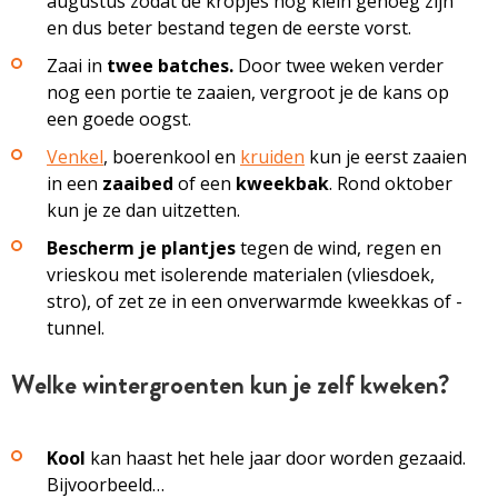
augustus zodat de kropjes nog klein genoeg zijn
en dus beter bestand tegen de eerste vorst.
Zaai in
twee batches.
Door twee weken verder
nog een portie te zaaien, vergroot je de kans op
een goede oogst.
Venkel
, boerenkool en
kruiden
kun je eerst zaaien
in een
zaaibed
of een
kweekbak
. Rond oktober
kun je ze dan uitzetten.
Bescherm je plantjes
tegen de wind, regen en
vrieskou met isolerende materialen (vliesdoek,
stro), of zet ze in een onverwarmde kweekkas of -
tunnel.
Welke wintergroenten kun je zelf kweken?
Kool
kan haast het hele jaar door worden gezaaid.
Bijvoorbeeld…