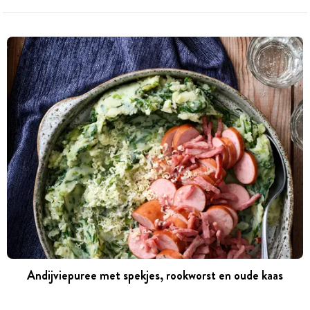
Andijviepuree met spekjes, rookworst en oude kaas