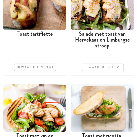
Toast tartiflette
Salade met toast van
Hervekaas en Limburgse
Tussen 30 minuten en 1
Tussen 30 minuten en 1
stroop
uur
uur
Goedkoop
Iets duurder
BEWAAR DIT RECEPT
BEWAAR DIT RECEPT
Erg makkelijk
Makkelijk
Toast met kip en
Toast met ricotta,