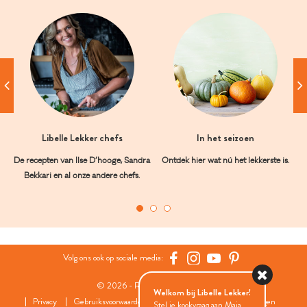
Libelle Lekker chefs
In het seizoen
De recepten van Ilse D’hooge, Sandra
Ontdek hier wat nú het lekkerste is.
Bekkari en al onze andere chefs.
Volg ons ook op sociale media:
© 2026 - Roularta Media Group
Welkom bij Libelle Lekker!
Privacy
Gebruiksvoorwaarden
Cookies
Cookies instellingen
Stel je kookvraag aan Maia...