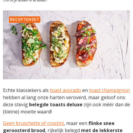
Om zó je tanden in te zetten!
RECEPTENSET
Echte klassiekers als
toast avocado
en
toast champignon
hebben al lang onze harten veroverd, maar geloof ons:
deze stevig
belegde toasts deluxe
zijn ook méér dan de
(kleine) moeite waard!
Geen bruschette of crostini
, maar een
flinke snee
geroosterd brood
, rijkelijk belegd
met de lekkerste