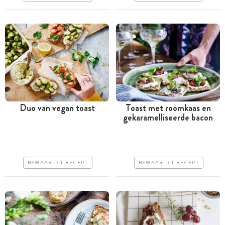
Duo van vegan toast
Toast met roomkaas en
gekaramelliseerde bacon
Minder dan 30 minuten
Minder dan 30 minuten
Goedkoop
Goedkoop
Erg makkelijk
Erg makkelijk
BEWAAR DIT RECEPT
BEWAAR DIT RECEPT