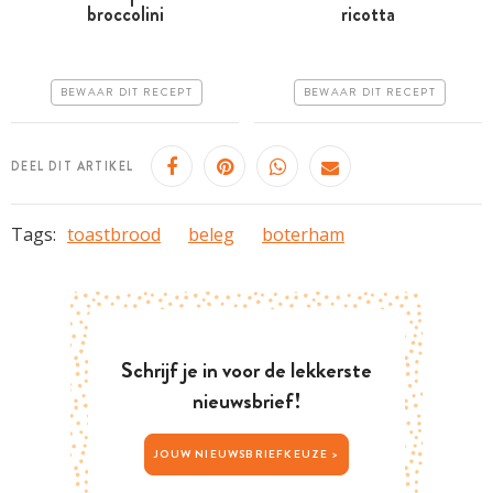
broccolini
ricotta
uur
Goedkoop
Goedkoop
Erg makkelijk
BEWAAR DIT RECEPT
BEWAAR DIT RECEPT
Erg makkelijk
DEEL DIT ARTIKEL
Tags:
toastbrood
beleg
boterham
Schrijf je in voor de lekkerste
nieuwsbrief!
JOUW NIEUWSBRIEFKEUZE >