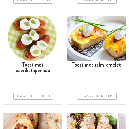
BEWAAR DIT RECEPT
BEWAAR DIT RECEPT
Toast met
Toast met zalm-omelet
paprikatapenade
Minder dan 30 minuten
Minder dan 30 minuten
Goedkoop
Goedkoop
Erg makkelijk
Erg makkelijk
BEWAAR DIT RECEPT
BEWAAR DIT RECEPT