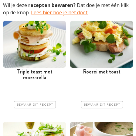
Wil je deze
recepten bewaren?
Dat doe je met één klik
op de knop.
Lees hier hoe je het doet.
Triple toast met
Roerei met toast
mozzarella
Minder dan 30 minuten
Minder dan 30 minuten
Goedkoop
Goedkoop
Erg makkelijk
Makkelijk
BEWAAR DIT RECEPT
BEWAAR DIT RECEPT