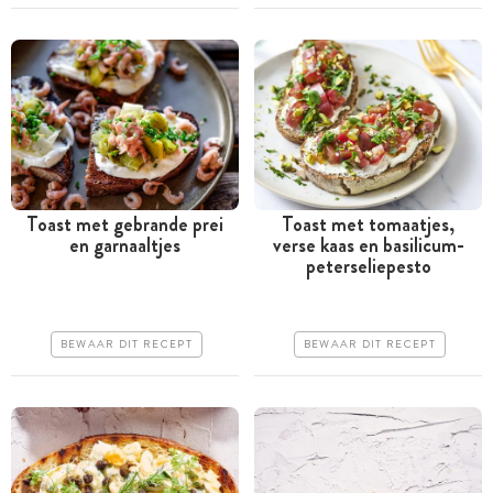
Toast met gebrande prei
Toast met tomaatjes,
en garnaaltjes
verse kaas en basilicum-
Tussen 30 minuten en 1
Minder dan 30 minuten
peterseliepesto
uur
Goedkoop
Iets duurder
Erg makkelijk
BEWAAR DIT RECEPT
BEWAAR DIT RECEPT
Erg makkelijk