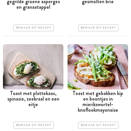
gegrilde groene asperges
gesmolten brie
Minder dan 30 minuten
Minder dan 30 minuten
en granaatappel
Goedkoop
Goedkoop
Erg makkelijk
Erg makkelijk
BEWAAR DIT RECEPT
BEWAAR DIT RECEPT
Toast met plattekaas,
Toast met gebakken kip
spinazie, zeekraal en een
en boontjes in
Minder dan 30 minuten
Minder dan 30 minuten
eitje
mierikswortel-
knoflookmayonaise
Iets duurder
Goedkoop
Makkelijk
Erg makkelijk
BEWAAR DIT RECEPT
BEWAAR DIT RECEPT