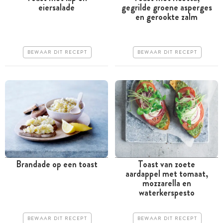
eiersalade
gegrilde groene asperges
Minder dan 30 minuten
Minder dan 30 minuten
en gerookte zalm
Goedkoop
Duur
Erg makkelijk
Makkelijk
BEWAAR DIT RECEPT
BEWAAR DIT RECEPT
Brandade op een toast
Toast van zoete
aardappel met tomaat,
Meer dan 1 uur
Minder dan 30 minuten
mozzarella en
waterkerspesto
Iets duurder
Iets duurder
Makkelijk
Erg makkelijk
BEWAAR DIT RECEPT
BEWAAR DIT RECEPT