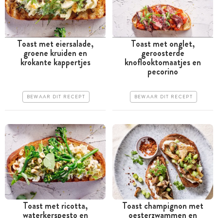
Toast met eiersalade,
Toast met onglet,
groene kruiden en
geroosterde
Minder dan 30 minuten
Tussen 30 minuten en 1
krokante kappertjes
knoflooktomaatjes en
uur
pecorino
Goedkoop
Goedkoop
Erg makkelijk
BEWAAR DIT RECEPT
BEWAAR DIT RECEPT
Erg makkelijk
Toast met ricotta,
Toast champignon met
waterkerspesto en
oesterzwammen en
Minder dan 30 minuten
Tussen 30 minuten en 1