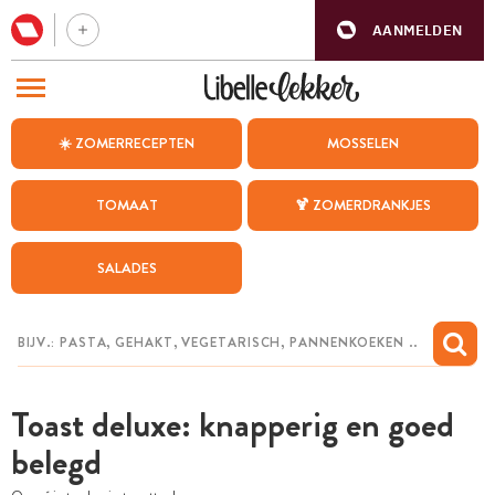
AANMELDEN
BEZOEK ONZE ANDERE WEBSITES
☀️ ZOMERRECEPTEN
MOSSELEN
RECEPTEN
TOMAAT
🍹 ZOMERDRANKJES
WEEKMENU
SALADES
CHAT MET MAIA
INSPIRATIE
MIJN BEWAARDE RECEPTEN
Toast deluxe: knapperig en goed
belegd