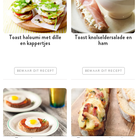
Toast haloumi met dille
Toast knolseldersalade en
en kappertjes
ham
Minder dan 30 minuten
Minder dan 30 minuten
Goedkoop
Goedkoop
Makkelijk
Erg makkelijk
BEWAAR DIT RECEPT
BEWAAR DIT RECEPT