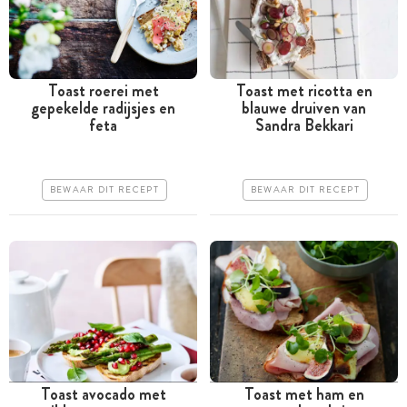
Toast roerei met
Toast met ricotta en
gepekelde radijsjes en
blauwe druiven van
Minder dan 30 minuten
Minder dan 30 minuten
feta
Sandra Bekkari
Goedkoop
Goedkoop
Erg makkelijk
Erg makkelijk
BEWAAR DIT RECEPT
BEWAAR DIT RECEPT
Toast avocado met
Toast met ham en