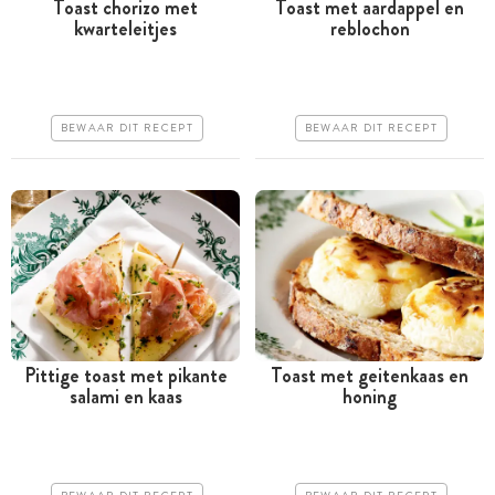
Toast chorizo met
Toast met aardappel en
kwarteleitjes
reblochon
Minder dan 30 minuten
Tussen 30 minuten en 1
uur
Goedkoop
Goedkoop
Erg makkelijk
BEWAAR DIT RECEPT
BEWAAR DIT RECEPT
Makkelijk
Pittige toast met pikante
Toast met geitenkaas en
salami en kaas
honing
Minder dan 30 minuten
Minder dan 30 minuten
Goedkoop
Iets duurder
Makkelijk
Erg makkelijk