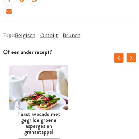
Tags:
Belgisch
Ontbijt
Brunch
Of een ander recept?
Toast avocado met
T
gegrilde groene
asperges en
granaatappel