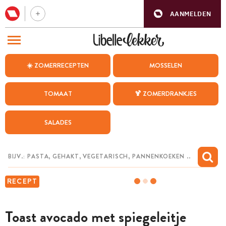
AANMELDEN
BEZOEK ONZE ANDERE WEBSITES
☀️ ZOMERRECEPTEN
MOSSELEN
RECEPTEN
TOMAAT
🍹 ZOMERDRANKJES
WEEKMENU
SALADES
CHAT MET MAIA
INSPIRATIE
MIJN BEWAARDE RECEPTEN
RECEPT
Toast avocado met spiegeleitje