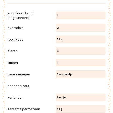
zuurdesembrood
1
(ongesneden)
avocado's
2
roomkaas
50
g
eieren
4
limoen
1
cayennepeper
1
mespuntje
peper en zout
koriander
handje
geraspte parmezaan
50
g