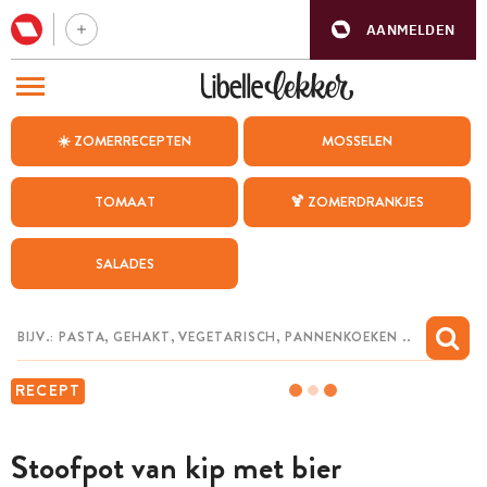
AANMELDEN
BEZOEK ONZE ANDERE WEBSITES
☀️ ZOMERRECEPTEN
MOSSELEN
RECEPTEN
TOMAAT
🍹 ZOMERDRANKJES
WEEKMENU
SALADES
CHAT MET MAIA
INSPIRATIE
MIJN BEWAARDE RECEPTEN
RECEPT
Stoofpot van kip met bier