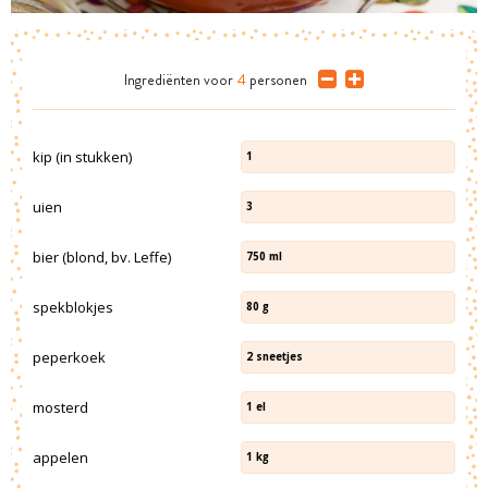
Ingrediënten
voor
4
personen
kip (in stukken)
1
uien
3
bier (blond, bv. Leffe)
750
ml
spekblokjes
80
g
peperkoek
2
sneetjes
mosterd
1
el
appelen
1
kg