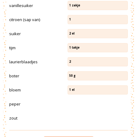
vanillesuiker
1
zakje
citroen (sap van)
1
suiker
2
el
tijm
1
takje
laurierblaadjes
2
boter
50
g
bloem
1
el
peper
zout