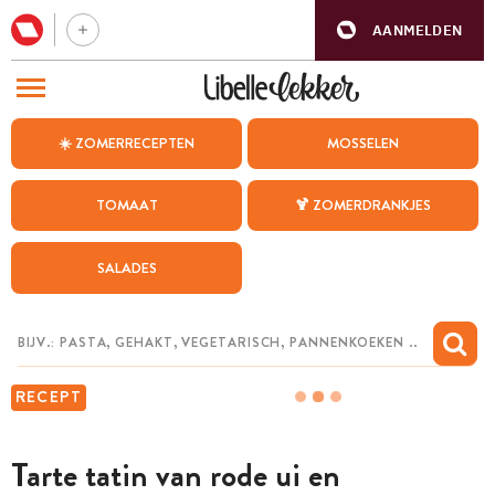
AANMELDEN
BEZOEK ONZE ANDERE WEBSITES
☀️ ZOMERRECEPTEN
MOSSELEN
RECEPTEN
TOMAAT
🍹 ZOMERDRANKJES
WEEKMENU
SALADES
CHAT MET MAIA
INSPIRATIE
MIJN BEWAARDE RECEPTEN
RECEPT
Tarte tatin van rode ui en