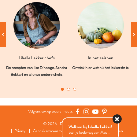
Libelle Lekker chefs
In het seizoen
De recepten van Ilse D’hooge, Sandra
Ontdek hier wat nú het lekkerste is.
Bekkari en al onze andere chefs.
Volg ons ook op sociale media:
© 2026 - Roularta Media Group
Welkom bij Libelle Lekker!
Privacy
Gebruiksvoorwaarden
Cookies
Cookies instellingen
Stel je kookvraag aan Maia...