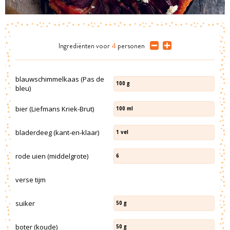
Ingrediënten
voor
4
personen
blauwschimmelkaas (Pas de
100
g
bleu)
bier (Liefmans Kriek-Brut)
100
ml
bladerdeeg (kant-en-klaar)
1
vel
rode uien (middelgrote)
6
verse tijm
suiker
50
g
boter (koude)
50
g