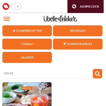
AANMELDEN
BEZOEK ONZE ANDERE WEBSITES
☀️ ZOMERRECEPTEN
MOSSELEN
RECEPTEN
TOMAAT
🍹 ZOMERDRANKJES
WEEKMENU
SALADES
CHAT MET MAIA
INSPIRATIE
MIJN BEWAARDE RECEPTEN
ARTIKEL