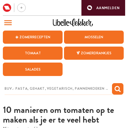
AANMELDEN
BEZOEK ONZE ANDERE WEBSITES
☀️ ZOMERRECEPTEN
MOSSELEN
RECEPTEN
TOMAAT
🍹 ZOMERDRANKJES
WEEKMENU
SALADES
CHAT MET MAIA
INSPIRATIE
MIJN BEWAARDE RECEPTEN
10 manieren om tomaten op te
maken als je er te veel hebt