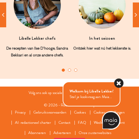
Libelle Lekker chefs
In het seizoen
De recepten van Ilse D’hooge, Sandra
Ontdek hier wat nú het lekkerste is.
Bekkari en al onze andere chefs.
Welkom bij Libelle Lekker!
Volg ons ook op sociale media:
Stel je kookvraag aan Maia...
© 2026 - Roularta Media Group
Privacy
Gebruiksvoorwaarden
Cookies
Cookies instellingen
AI: redactioneel charter
Contact
FAQ
Wedstrijdreglement
Abonneren
Adverteren
Onze zusterwebsites