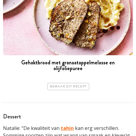
Gehaktbrood met granaatappelmelasse en
olijfoliepuree
BEWAAR DIT RECEPT
Dessert
Natalie: “De kwaliteit van
tahin
kan erg verschillen.
Sommige soorten zijn wat wrang van smaak en kleverig,