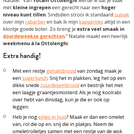
Natalie: “Van
Yotam Ottolenghi
leerde ik dat je vaak
met
kleine ingrepen
een gerecht naar een
hoger
niveau kunt tillen
. Sindsdien strooi ik standaard
sumak
over mijn
rabarber
en bak ik mijn
kappertjes
altijd in een
klontje goede boter. Zo breng je
extra veel smaak in
doordeweekse gerechten
." Natalie maakt een heerlijk
weekmenu à la Ottolenghi
.
Extra handig!
Met een restje
gehaktbrood
van zondag maak je
een
superlunch
. Snij het in plakken, leg het op een
dikke snede
zuurdesembrood
en bestrijk het met
een laagje graantjesmosterd. Als je nog koolrabi
over hebt van dinsdag, kun je die er ook op
leggen.
Heb je nog
eitjes in huis
? Maak er dan een omelet
van, rol die op en. snij die in plakjes. Neem de
omeletrolletjes samen met een restje van de wok