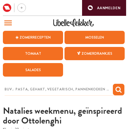
AANMELDEN
BEZOEK ONZE ANDERE WEBSITES
☀️ ZOMERRECEPTEN
MOSSELEN
RECEPTEN
TOMAAT
🍹 ZOMERDRANKJES
WEEKMENU
SALADES
CHAT MET MAIA
INSPIRATIE
MIJN BEWAARDE RECEPTEN
Natalies weekmenu, geïnspireerd
door Ottolenghi