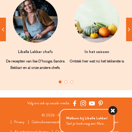
Libelle Lekker chefs
In het seizoen
De recepten van Ilse D’hooge, Sandra
Ontdek hier wat nú het lekkerste is.
Bekkari en al onze andere chefs.
Volg ons ook op sociale media:
© 2026 - Roularta Media Group
Welkom bij Libelle Lekker!
Privacy
Gebruiksvoorwaarden
Cookies
Cookies instellingen
Stel je kookvraag aan Maia...
AI: redactioneel charter
Contact
FAQ
Wedstrijdreglement