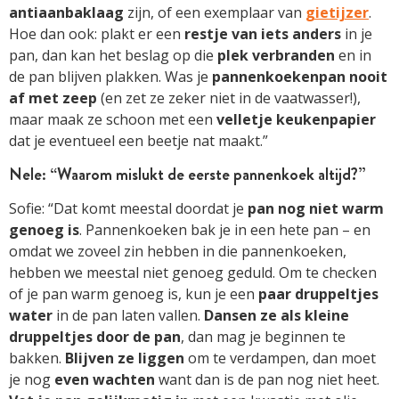
antiaanbaklaag
zijn, of een exemplaar van
gietijzer
.
Hoe dan ook: plakt er een
restje van iets anders
in je
pan, dan kan het beslag op die
plek verbranden
en in
de pan blijven plakken. Was je
pannenkoekenpan nooit
af met zeep
(en zet ze zeker niet in de vaatwasser!),
maar maak ze schoon met een
velletje keukenpapier
dat je eventueel een beetje nat maakt.”
Nele: “Waarom mislukt de eerste pannenkoek altijd?”
Sofie: “Dat komt meestal doordat je
pan nog niet warm
genoeg is
. Pannenkoeken bak je in een hete pan – en
omdat we zoveel zin hebben in die pannenkoeken,
hebben we meestal niet genoeg geduld. Om te checken
of je pan warm genoeg is, kun je een
paar druppeltjes
water
in de pan laten vallen.
Dansen ze als kleine
druppeltjes door de pan
, dan mag je beginnen te
bakken.
Blijven ze liggen
om te verdampen, dan moet
je nog
even wachten
want dan is de pan nog niet heet.