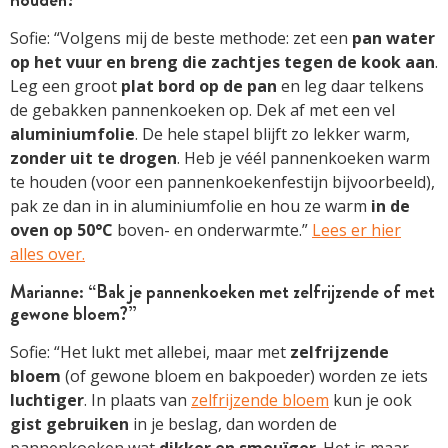
Sofie: “Volgens mij de beste methode: zet een
pan water
op het vuur en breng die zachtjes tegen de kook aan
.
Leg een groot
plat bord op de pan
en leg daar telkens
de gebakken pannenkoeken op. Dek af met een vel
aluminiumfolie
. De hele stapel blijft zo lekker warm,
zonder uit te drogen
. Heb je véél pannenkoeken warm
te houden (voor een pannenkoekenfestijn bijvoorbeeld),
pak ze dan in in aluminiumfolie en hou ze warm
in de
oven op 50°C
boven- en onderwarmte.”
Lees er hier
alles over.
Marianne: “Bak je pannenkoeken met zelfrijzende of met
gewone bloem?”
Sofie: “Het lukt met allebei, maar met
zelfrijzende
bloem
(of gewone bloem en bakpoeder) worden ze iets
luchtiger
. In plaats van
zelfrijzende bloem
kun je ook
gist gebruiken
in je beslag, dan worden de
pannenkoeken wat
dikker en smeuïger
. Het is maar