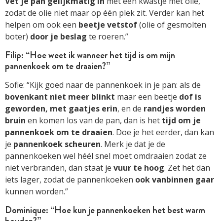
Vet je pan gelijkmatig in
met een kwastje met olie,
zodat de olie niet maar op één plek zit. Verder kan het
helpen om ook een
beetje vetstof
(olie of gesmolten
boter)
door je beslag
te roeren.”
Filip: “Hoe weet ik wanneer het tijd is om mijn
pannenkoek om te draaien?”
Sofie: “Kijk goed naar de pannenkoek in je pan: als de
bovenkant niet meer blinkt
maar een beetje
dof is
geworden, met gaatjes erin
, en de
randjes worden
bruin
en komen los van de pan, dan is het
tijd om je
pannenkoek om te draaien
. Doe je het eerder, dan kan
je
pannenkoek scheuren
. Merk je dat je de
pannenkoeken wel héél snel moet omdraaien zodat ze
niet verbranden, dan staat je
vuur te hoog
. Zet het dan
iets lager, zodat de pannenkoeken
ook vanbinnen gaar
kunnen worden.”
Dominique: “Hoe kun je pannenkoeken het best warm
houden?”