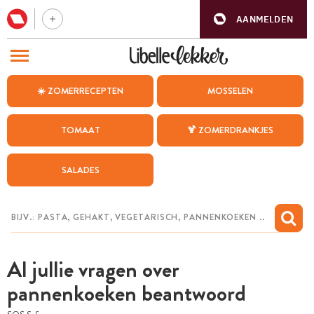
AANMELDEN
BEZOEK ONZE ANDERE WEBSITES
☀️ ZOMERRECEPTEN
MOSSELEN
RECEPTEN
TOMAAT
🍹 ZOMERDRANKJES
WEEKMENU
SALADES
CHAT MET MAIA
INSPIRATIE
MIJN BEWAARDE RECEPTEN
Al jullie vragen over
pannenkoeken beantwoord