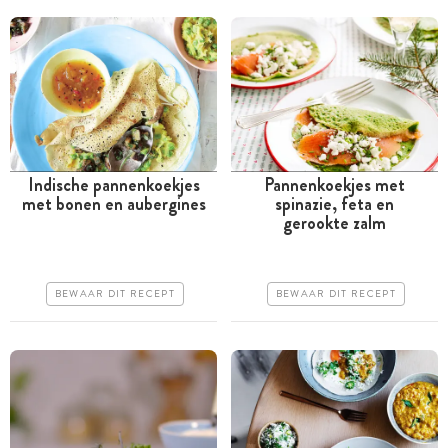
Indische pannenkoekjes
Pannenkoekjes met
met bonen en aubergines
spinazie, feta en
Tussen 30 minuten en 1
Minder dan 30 minuten
gerookte zalm
uur
Goedkoop
Iets duurder
Erg makkelijk
BEWAAR DIT RECEPT
BEWAAR DIT RECEPT
Makkelijk