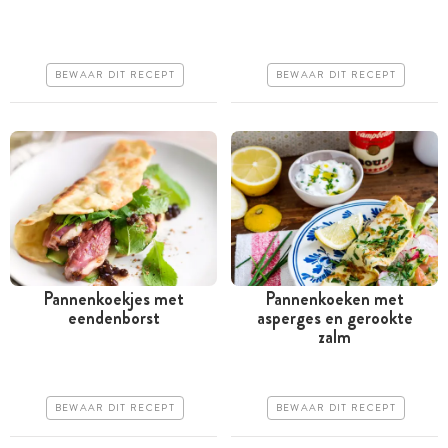
uur
uur
Goedkoop
Goedkoop
BEWAAR DIT RECEPT
BEWAAR DIT RECEPT
Makkelijk
Makkelijk
Pannenkoekjes met
Pannenkoeken met
eendenborst
asperges en gerookte
Minder dan 30 minuten
Tussen 30 minuten en 1
zalm
uur
Iets duurder
Iets duurder
Makkelijk
BEWAAR DIT RECEPT
BEWAAR DIT RECEPT
Makkelijk