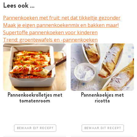
Lees ook …
Pannenkoeken met fruit: net dat tikkeltje gezonder
Maak je eigen pannenkoekenmix en bakken maar!
Supertoffe pannenkoeken voor kinderen
Trend: groentewafels en -pannenkoeken
Pannenkoekrolletjes met
Pannenkoekjes met
tomatenroom
ricotta
Tussen 30 minuten en 1
Tussen 30 minuten en 1
uur
uur
Goedkoop
Goedkoop
BEWAAR DIT RECEPT
BEWAAR DIT RECEPT
Makkelijk
Erg makkelijk