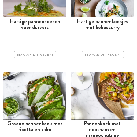
Hartige pannenkoeken
Hartige pannenkoekjes
voor durvers
met kokoscurry
Tussen 30 minuten en 1
Tussen 30 minuten en 1
uur
uur
Iets duurder
Iets duurder
BEWAAR DIT RECEPT
BEWAAR DIT RECEPT
Erg makkelijk
Erg makkelijk
Groene pannenkoek met
Pannenkoek met
ricotta en zalm
nootham en
Tussen 30 minuten en 1
Tussen 30 minuten en 1
mangochutney