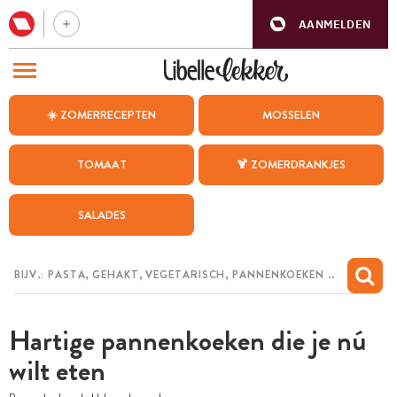
AANMELDEN
BEZOEK ONZE ANDERE WEBSITES
☀️ ZOMERRECEPTEN
MOSSELEN
RECEPTEN
TOMAAT
🍹 ZOMERDRANKJES
WEEKMENU
SALADES
CHAT MET MAIA
INSPIRATIE
MIJN BEWAARDE RECEPTEN
Hartige pannenkoeken die je nú
wilt eten