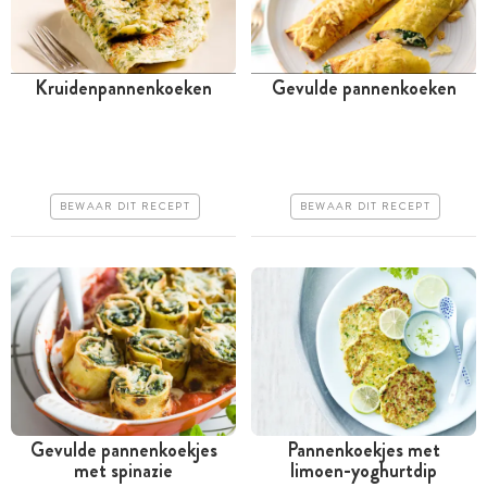
Kruidenpannenkoeken
Gevulde pannenkoeken
Tussen 30 minuten en 1
Tussen 30 minuten en 1
uur
uur
Goedkoop
Iets duurder
BEWAAR DIT RECEPT
BEWAAR DIT RECEPT
Makkelijk
Makkelijk
Gevulde pannenkoekjes
Pannenkoekjes met
met spinazie
limoen-yoghurtdip
Tussen 30 minuten en 1
Tussen 30 minuten en 1