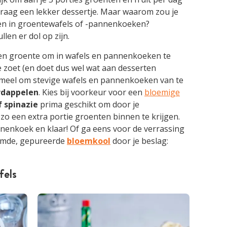
graag een lekker dessertje. Maar waarom zou je
en in groentewafels of -pannenkoeken?
len er dol op zijn.
 een groente om in wafels en pannenkoeken te
e zoet (en doet dus wel wat aan desserten
tmeel om stevige wafels en pannenkoeken van te
rdappelen
. Kies bij voorkeur voor een
bloemige
f spinazie
prima geschikt om door je
o een extra portie groenten binnen te krijgen.
nnenkoek en klaar! Of ga eens voor de verrassing
oomde, gepureerde
bloemkool
door je beslag:
fels