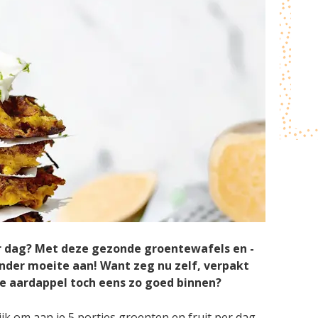
er dag? Met deze gezonde groentewafels en -
der moeite aan! Want zeg nu zelf, verpakt
te aardappel toch eens zo goed binnen?
lijk om aan je 5 porties groenten en fruit per dag