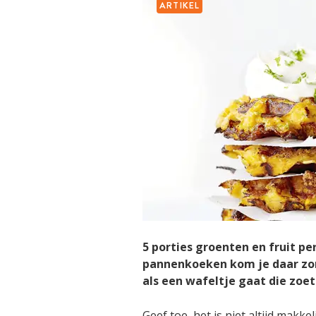
ARTIKEL
5 porties groenten en fruit p
pannenkoeken kom je daar zon
als een wafeltje gaat die zoe
Geef toe, het is niet altijd makke