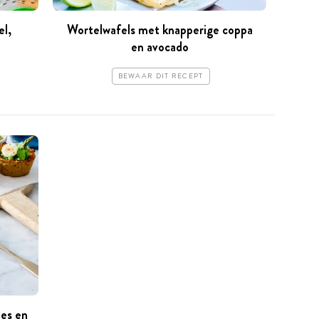
el,
Wortelwafels met knapperige coppa
en avocado
BEWAAR DIT RECEPT
jes en