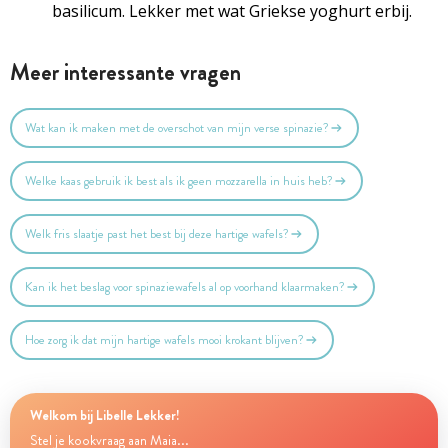
basilicum. Lekker met wat Griekse yoghurt erbij.
Meer interessante vragen
Wat kan ik maken met de overschot van mijn verse spinazie?
Welke kaas gebruik ik best als ik geen mozzarella in huis heb?
Welk fris slaatje past het best bij deze hartige wafels?
Kan ik het beslag voor spinaziewafels al op voorhand klaarmaken?
Hoe zorg ik dat mijn hartige wafels mooi krokant blijven?
Welkom bij Libelle Lekker!
Stel je kookvraag aan Maia...