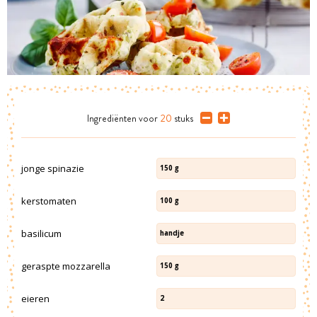
Ingrediënten
voor
20
stuks
jonge spinazie
150
g
kerstomaten
100
g
basilicum
handje
geraspte mozzarella
150
g
eieren
2