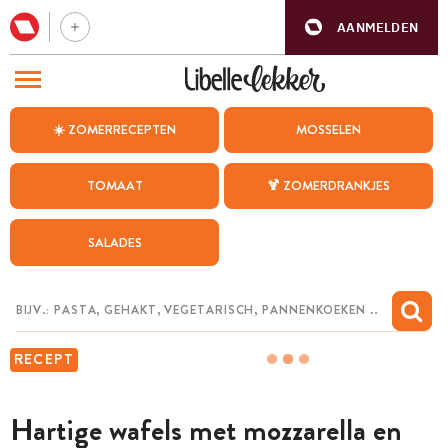
AANMELDEN
BEZOEK ONZE ANDERE WEBSITES
☀️ ZOMERRECEPTEN
MOSSELEN
RECEPTEN
TOMAAT
🍹 ZOMERDRANKJES
WEEKMENU
SALADES
CHAT MET MAIA
INSPIRATIE
MIJN BEWAARDE RECEPTEN
RECEPT
Hartige wafels met mozzarella en