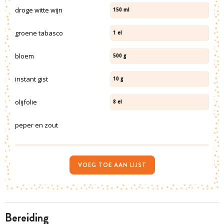
droge witte wijn
150
ml
groene tabasco
1
el
bloem
500
g
instant gist
10
g
olijfolie
8
el
peper en zout
VOEG TOE AAN LIJST
bereiding