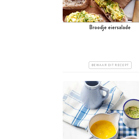
Broodje eiersalade
Tussen 30 minuten en 1 uur
Goedkoop
Erg makkelijk
BEWAAR DIT RECEPT