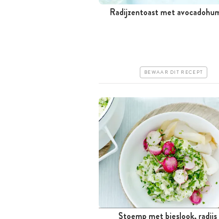
Radijzentoast met avocadoh
Tussen 30 minuten en 1 uur
Iets duurder
Makkelijk
BEWAAR DIT RECEPT
Stoemp met bieslook, radijs