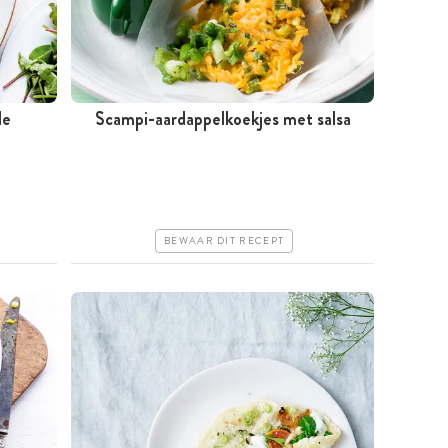
le
Scampi-aardappelkoekjes met salsa
Minder dan 30 minuten
Iets duurder
Makkelijk
BEWAAR DIT RECEPT