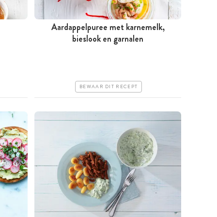
Aardappelpuree met karnemelk,
Minder dan 30 minuten
bieslook en garnalen
Goedkoop
Makkelijk
BEWAAR DIT RECEPT