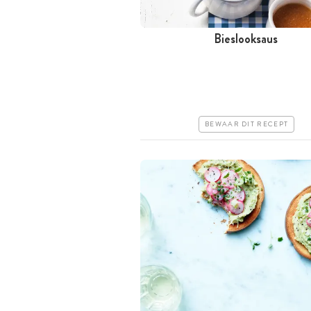
Bieslooksaus
Minder dan 30 minuten
Goedkoop
Erg makkelijk
BEWAAR DIT RECEPT