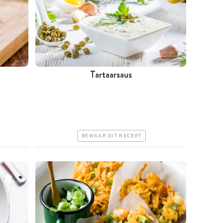
Tartaarsaus
Minder dan 30 minuten
Goedkoop
Erg makkelijk
BEWAAR DIT RECEPT