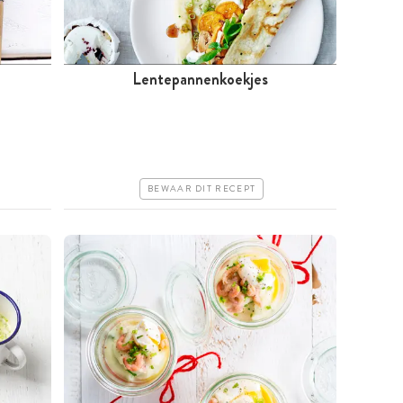
Lentepannenkoekjes
Minder dan 30 minuten
Goedkoop
Erg makkelijk
BEWAAR DIT RECEPT