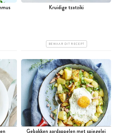
ummus
Kruidige tzatziki
Minder dan 30 minuten
Goedkoop
Makkelijk
BEWAAR DIT RECEPT
 en
Gebakken aardappelen met spiegelei