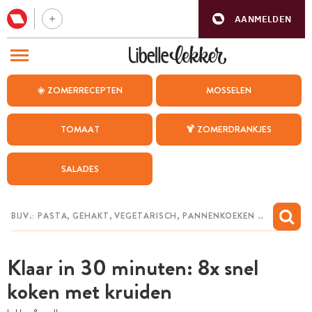
AANMELDEN
BEZOEK ONZE ANDERE WEBSITES
☀️ ZOMERRECEPTEN
MOSSELEN
RECEPTEN
TOMAAT
🍹 ZOMERDRANKJES
WEEKMENU
SALADES
CHAT MET MAIA
INSPIRATIE
MIJN BEWAARDE RECEPTEN
Klaar in 30 minuten: 8x snel
koken met kruiden