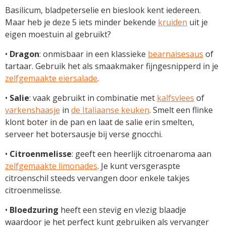
Basilicum, bladpeterselie en bieslook kent iedereen.
Maar heb je deze 5 iets minder bekende
kruiden
uit je
eigen moestuin al gebruikt?
•
Dragon
: onmisbaar in een klassieke
bearnaisesaus
of
tartaar. Gebruik het als smaakmaker fijngesnipperd in je
zelfgemaakte eiersalade
.
•
Salie
: vaak gebruikt in combinatie met
kalfsvlees
of
varkenshaasje
in
de Italiaanse keuken
. Smelt een flinke
klont boter in de pan en laat de salie erin smelten,
serveer het botersausje bij verse gnocchi.
•
Citroenmelisse
: geeft een heerlijk citroenaroma aan
zelfgemaakte limonades
. Je kunt versgeraspte
citroenschil steeds vervangen door enkele takjes
citroenmelisse.
•
Bloedzuring
heeft een stevig en vlezig blaadje
waardoor je het perfect kunt gebruiken als vervanger