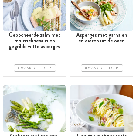
Gepocheerde zalm met
Asperges met garnalen
mousselinesaus en
en eieren uit de oven
Tussen 30 minuten en 1
Tussen 30 minuten en 1
gegrilde witte asperges
uur
uur
Goedkoop
Iets duurder
BEWAAR DIT RECEPT
BEWAAR DIT RECEPT
Makkelijk
Makkelijk