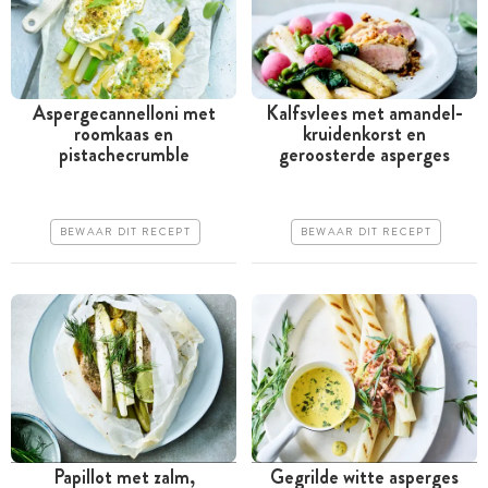
Aspergecannelloni met
Kalfsvlees met amandel-
roomkaas en
kruidenkorst en
Tussen 30 minuten en 1
Tussen 30 minuten en 1
pistachecrumble
geroosterde asperges
uur
uur
Goedkoop
Iets duurder
BEWAAR DIT RECEPT
BEWAAR DIT RECEPT
Makkelijk
Erg makkelijk
Papillot met zalm,
Gegrilde witte asperges