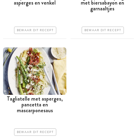
asperges en venkel
met biersabayon en
Tussen 30 minuten en 1
Tussen 30 minuten en 1
garnaaltjes
uur
uur
Iets duurder
Iets duurder
BEWAAR DIT RECEPT
BEWAAR DIT RECEPT
Erg makkelijk
Makkelijk
Tagliatelle met asperges,
pancetta en
Minder dan 30 minuten
mascarponesaus
Iets duurder
Erg makkelijk
BEWAAR DIT RECEPT