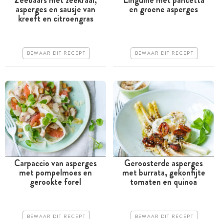
Zeebaars met zeekraal,
Linguine met pancetta
asperges en sausje van
en groene asperges
Tussen 30 minuten en 1
Minder dan 30 minuten
kreeft en citroengras
uur
Goedkoop
Iets duurder
Erg makkelijk
BEWAAR DIT RECEPT
BEWAAR DIT RECEPT
Makkelijk
Carpaccio van asperges
Geroosterde asperges
met pompelmoes en
met burrata, gekonfijte
Meer dan 1 uur
Meer dan 1 uur
gerookte forel
tomaten en quinoa
Iets duurder
Iets duurder
Makkelijk
Makkelijk
BEWAAR DIT RECEPT
BEWAAR DIT RECEPT