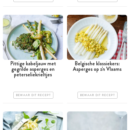
Pittige kabeljauw met
Belgische klassiekers:
gegrilde asperges en
Asperges op z'n Vlaams
Tussen 30 minuten en 1
Tussen 30 minuten en 1
peterseliekrieltjes
uur
uur
Iets duurder
Goedkoop
BEWAAR DIT RECEPT
BEWAAR DIT RECEPT
Makkelijk
Erg makkelijk