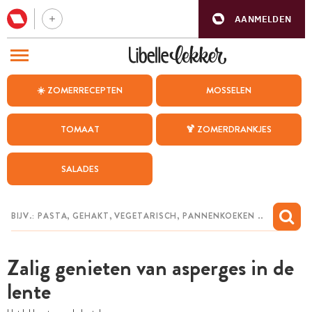
AANMELDEN
BEZOEK ONZE ANDERE WEBSITES
☀️ ZOMERRECEPTEN
MOSSELEN
RECEPTEN
TOMAAT
🍹 ZOMERDRANKJES
WEEKMENU
SALADES
CHAT MET MAIA
INSPIRATIE
MIJN BEWAARDE RECEPTEN
Zalig genieten van asperges in de
lente