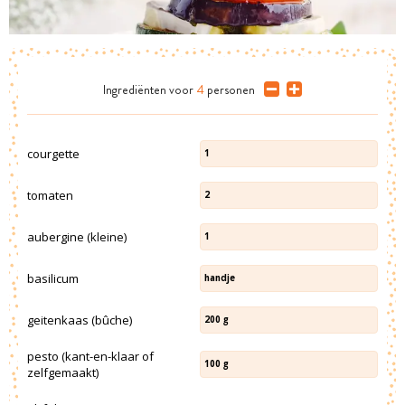
Ingrediënten
voor
4
personen
courgette
1
tomaten
2
aubergine (kleine)
1
basilicum
handje
geitenkaas (bûche)
200
g
pesto (kant-en-klaar of
100
g
zelfgemaakt)