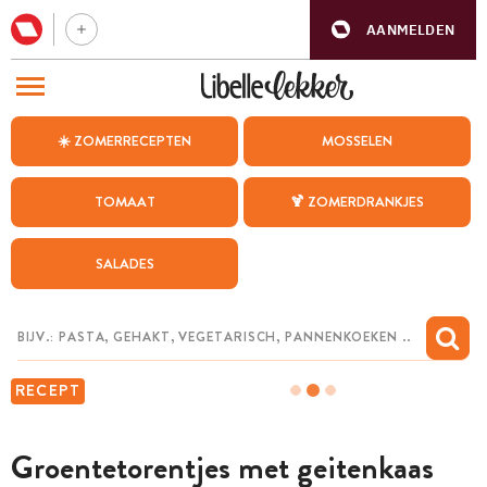
AANMELDEN
BEZOEK ONZE ANDERE WEBSITES
☀️ ZOMERRECEPTEN
MOSSELEN
RECEPTEN
TOMAAT
🍹 ZOMERDRANKJES
WEEKMENU
SALADES
CHAT MET MAIA
INSPIRATIE
MIJN BEWAARDE RECEPTEN
RECEPT
Groentetorentjes met geitenkaas