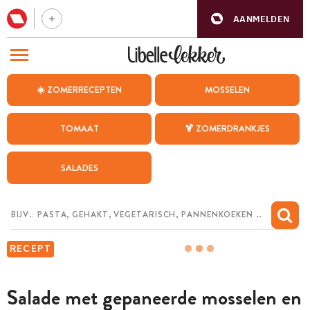
AANMELDEN
BEZOEK ONZE ANDERE WEBSITES
☀️ ZOMERRECEPTEN
MOSSELEN
RECEPTEN
TOMAAT
🍹 ZOMERDRANKJES
WEEKMENU
SALADES
CHAT MET MAIA
INSPIRATIE
MIJN BEWAARDE RECEPTEN
RECEPT
Salade met gepaneerde mosselen en