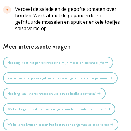
Verdeel de salade en de gepofte tomaten over
6
borden. Werk af met de gepaneerde en
gefrituurde mosselen en spuit er enkele toefjes
salsa verde op.
Meer interessante vragen
Hoe zorg ik dat het pankokorstje rond mijn mosselen krokant blijft?
Kan ik overschotjes van gekookte mosselen gebruiken om te paneren?
Hoe lang kan ik verse mosselen veilig in de koelkast bewaren?
Welke olie gebruik ik het best om gepaneerde mosselen te frituren?
Welke verse kruiden passen het best in een zelfgemaakte salsa verde?