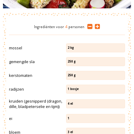
Ingrediënten
voor
4
personen
mossel
2
kg
gemengde sla
250
g
kerstomaten
250
g
radijzen
1
bosje
kruiden (gesnipperd (dragon,
4
el
dille, bladpeterselie en tijm))
ei
1
bloem
3
el