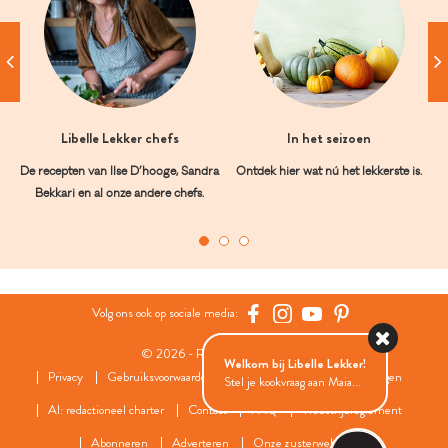
Libelle Lekker chefs
In het seizoen
De recepten van Ilse D’hooge, Sandra
Ontdek hier wat nú het lekkerste is.
Bekkari en al onze andere chefs.
Volg ons ook op sociale media:
© 2026 - Roularta Media Group
Welkom bij Libelle Lekker!
Privacy
Gebruiksvoorwaarden
Cookies
Cookies instellingen
Stel je kookvraag aan Maia...
AI: redactioneel charter
Contact
FAQ
Wedstrijdreglement
Abonneren
Adverteren
Onze zusterwebsites