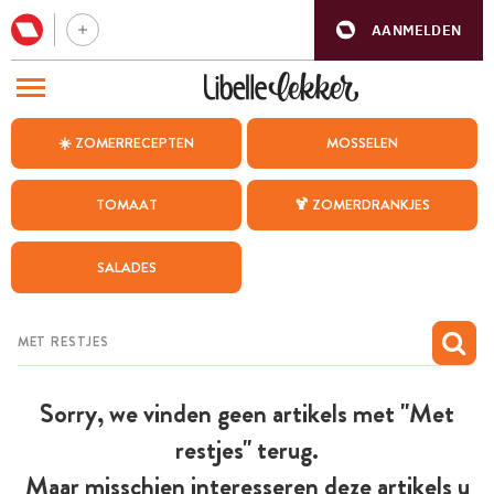
AANMELDEN
BEZOEK ONZE ANDERE WEBSITES
☀️ ZOMERRECEPTEN
MOSSELEN
RECEPTEN
TOMAAT
🍹 ZOMERDRANKJES
WEEKMENU
SALADES
CHAT MET MAIA
INSPIRATIE
MIJN BEWAARDE RECEPTEN
Sorry, we vinden geen artikels met "Met
restjes" terug.
Maar misschien interesseren deze artikels u