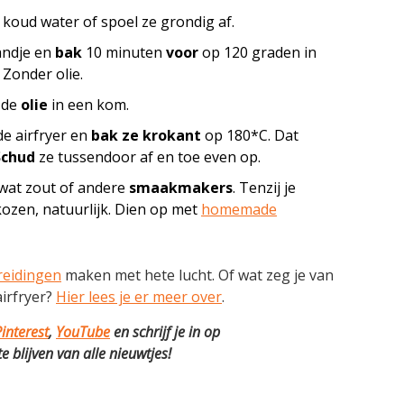
 koud water of spoel ze grondig af.
andje en
bak
10 minuten
voor
op 120 graden in
 Zonder olie.
 de
olie
in een kom.
de airfryer en
bak ze krokant
op 180*C. Dat
Schud
ze
tussendoor af en toe even op.
 wat zout of andere
smaakmakers
. Tenzij je
kozen, natuurlijk. Dien op met
homemade
reidingen
maken met hete lucht. Of wat zeg je van
airfryer?
Hier lees je er meer over
.
interest
,
YouTube
en schrijf je in op
 blijven van alle nieuwtjes!