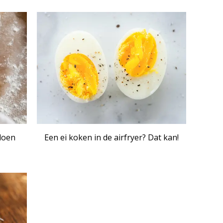
doen
Een ei koken in de airfryer? Dat kan!