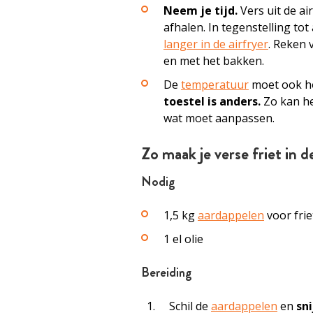
Neem je tijd.
Vers uit de ai
afhalen. In tegenstelling tot
langer in de airfryer
. Reken 
en met het bakken.
De
temperatuur
moet ook ho
toestel is anders.
Zo kan het
wat moet aanpassen.
Zo maak je verse friet in d
Nodig
1,5 kg
aardappelen
voor friet
1 el olie
Bereiding
Schil de
aardappelen
en
sni