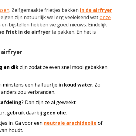
ssen
. Zelfgemaakte frietjes bakken
in de airfryer
elgen zijn natuurlijk wel erg veeleisend wat
onze
en bijstellen hebben we goed nieuws. Eindelijk
e friet in de airfryer
te pakken. En het is
 airfryer
g en dik
zijn zodat ze even snel mooi gebakken
n minstens een halfuurtje in
koud water
. Zo
t anders zou verbranden.
safdeling
? Dan zijn ze al geweekt.
oor, gebruik daarbij
geen olie
.
tjes in. Ga voor een
neutrale arachideolie
of
van houdt.