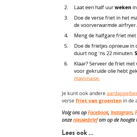
Laat een half uur
weken
in
Doe de verse friet in het m
de voorverwarmde airfryer.
Meng de halfgare friet met
Doe de frietjes opnieuw in 
duurt nog 'ns 22 minuten.
Klaar? Serveer de friet met
voor gekruide olie hebt ge
mayonaise.
Je kunt ook andere
aardappelbe
verse
friet van groenten
in de 
Volg ons op
Facebook
,
Instagram
,
P
onze
nieuwsbrief
om op de hoogte te
Lees ook …