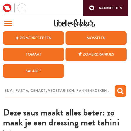
AANMELDEN
BEZOEK ONZE ANDERE WEBSITES
☀️ ZOMERRECEPTEN
MOSSELEN
RECEPTEN
TOMAAT
🍹 ZOMERDRANKJES
WEEKMENU
SALADES
CHAT MET MAIA
INSPIRATIE
MIJN BEWAARDE RECEPTEN
Deze saus maakt alles beter: zo
maak je een dressing met tahini