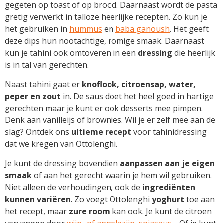
gegeten op toast of op brood. Daarnaast wordt de pasta
gretig verwerkt in talloze heerlijke recepten. Zo kun je
het gebruiken in
hummus
en
baba ganoush
. Het geeft
deze dips hun nootachtige, romige smaak. Daarnaast
kun je tahini ook omtoveren in een
dressing
die heerlijk
is in tal van gerechten.
Naast tahini gaat er
knoflook, citroensap, water,
peper en zout
in. De saus doet het heel goed in hartige
gerechten maar je kunt er ook desserts mee pimpen.
Denk aan vanilleijs of brownies. Wil je er zelf mee aan de
slag? Ontdek ons
ultieme recept
voor tahinidressing
dat we kregen van Ottolenghi.
Je kunt de dressing bovendien
aanpassen aan je eigen
smaak
of aan het gerecht waarin je hem wil gebruiken.
Niet alleen de verhoudingen, ook de
ingrediënten
kunnen variëren
. Zo voegt Ottolenghi
yoghurt
toe aan
het recept, maar
zure room
kan ook. Je kunt de citroen
vervangen door
wijn- of appelazijn
,
sojasaus
… Of je kunt