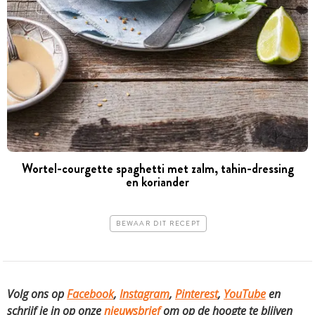
Wortel-courgette spaghetti met zalm, tahin-dressing
en koriander
BEWAAR DIT RECEPT
Volg ons op
Facebook
,
Instagram
,
Pinterest
,
YouTube
en
schrijf je in op onze
nieuwsbrief
om op de hoogte te blijven