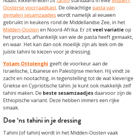
Naast kikkererwten zit
tahini
standaard in elke
Midden-
Oosterse voorraadkast
. De olieachtige
pasta van
gemalen sesamzaadjes
wordt namelijk al eeuwen
gebruikt in keukens rond de Middellandse Zee, in het
Midden-Oosten
en Noord-Afrika. Er zit
veel variatie
op
het product, afhankelijk van wie de pasta heeft gemaakt,
en waar. Het kan dan ook moeilijk zijn als leek om de
juiste tahini te kiezen voor je dressing.
Yotam Ottolenghi
geeft de voorkeur aan de
Israëlische, Libanese en Palestijnse merken. Hij vindt ze
zacht en nootachtig, in tegenstelling tot de wat kleverige
Griekse en Cypriotische tahin. Je kunt ook makkelijk zelf
tahini maken. De
beste sesamzaadjes
daarvoor zijn de
Ethiopische variant. Deze hebben immers een rijke
smaak.
Doe ‘ns tahini in je dressing
Tahini (of tahin) wordt in het Midden-Oosten vaak