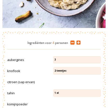
Ingrediënten
voor
4
personen
aubergines
3
knoflook
2
teentjes
citroen (sap ervan)
tahin
1
el
komijnpoeder