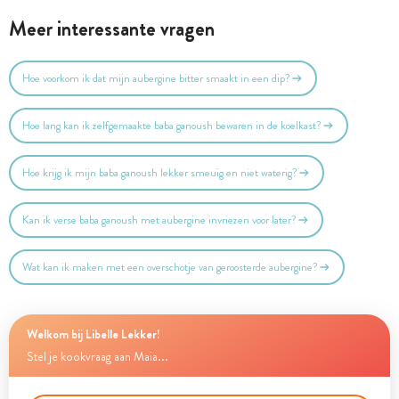
Meer interessante vragen
Hoe voorkom ik dat mijn aubergine bitter smaakt in een dip?
Hoe lang kan ik zelfgemaakte baba ganoush bewaren in de koelkast?
Hoe krijg ik mijn baba ganoush lekker smeuïg en niet waterig?
Kan ik verse baba ganoush met aubergine invriezen voor later?
Wat kan ik maken met een overschotje van geroosterde aubergine?
Welkom bij Libelle Lekker!
Stel je kookvraag aan Maia...