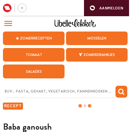
AANMELDEN
BEZOEK ONZE ANDERE WEBSITES
☀️ ZOMERRECEPTEN
MOSSELEN
RECEPTEN
TOMAAT
🍹 ZOMERDRANKJES
WEEKMENU
SALADES
CHAT MET MAIA
INSPIRATIE
MIJN BEWAARDE RECEPTEN
RECEPT
Baba ganoush