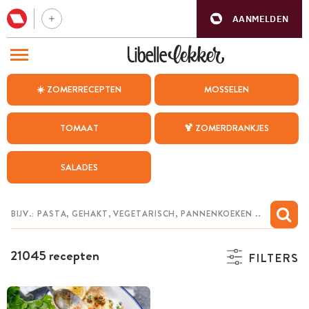
AANMELDEN
BEZOEK ONZE ANDERE WEBSITES
☀️ ZOMERRECEPTEN
MOSSELEN
RECEPTEN
TOMAAT
🍹 ZOMERDRANKJES
WEEKMENU
SALADES
CHAT MET MAIA
INSPIRATIE
MIJN BEWAARDE RECEPTEN
21045 recepten
FILTERS