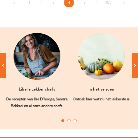
...
...
<
1
3
4
5
877
>
Libelle Lekker chefs
In het seizoen
De recepten van Ilse D’hooge, Sandra
Ontdek hier wat nú het lekkerste is.
Bekkari en al onze andere chefs.