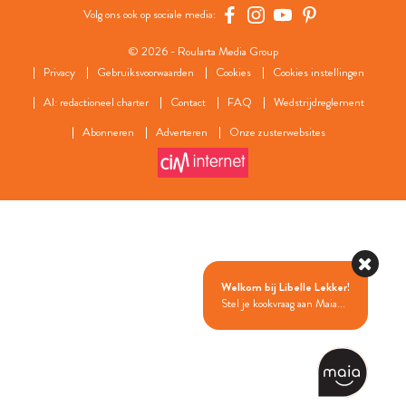
Volg ons ook op sociale media:
© 2026 - Roularta Media Group
Privacy
Gebruiksvoorwaarden
Cookies
Cookies instellingen
AI: redactioneel charter
Contact
FAQ
Wedstrijdreglement
Abonneren
Adverteren
Onze zusterwebsites
Welkom bij Libelle Lekker!
Stel je kookvraag aan Maia...