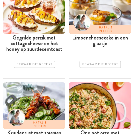
NATALIE
PEETERS
Gegrilde perzik met
Limoencheesecake in een
cottagecheese en hot
glaasje
honey op zuurdesemtoast
BEWAAR DIT RECEPT
BEWAAR DIT RECEPT
NATALIE
PEETERS
Kruidenrijst met spiesjes
One pot orzo met