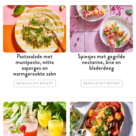
Pastasalade met
Spiesjes met gegrilde
muntpesto, witte
nectarine, brie en
asperges en
bladerdeeg
warmgerookte zalm
BEWAAR DIT RECEPT
BEWAAR DIT RECEPT