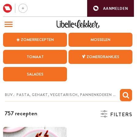
AANMELDEN
BEZOEK ONZE ANDERE WEBSITES
☀️ ZOMERRECEPTEN
MOSSELEN
RECEPTEN
TOMAAT
🍹 ZOMERDRANKJES
WEEKMENU
SALADES
CHAT MET MAIA
INSPIRATIE
MIJN BEWAARDE RECEPTEN
757 recepten
FILTERS