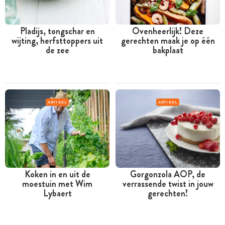
Pladijs, tongschar en
Ovenheerlijk! Deze
wijting, herfsttoppers uit
gerechten maak je op één
de zee
bakplaat
ARTIKEL
ARTIKEL
Koken in en uit de
Gorgonzola AOP, de
moestuin met Wim
verrassende twist in jouw
Lybaert
gerechten!