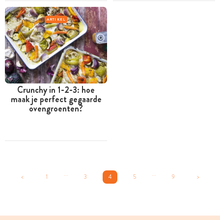
ARTIKEL
Crunchy in 1-2-3: hoe
maak je perfect gegaarde
ovengroenten?
...
...
<
1
3
4
5
9
>