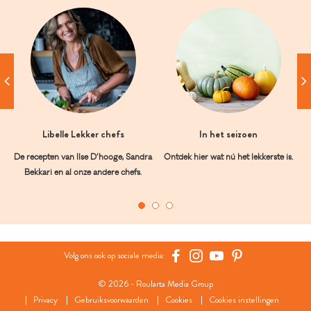
Libelle Lekker chefs
In het seizoen
De recepten van Ilse D’hooge, Sandra
Ontdek hier wat nú het lekkerste is.
Bekkari en al onze andere chefs.
Volg ons ook op sociale media:
© 2026 - Roularta Media Group
Privacy
Gebruiksvoorwaarden
Cookies
Cookies instellingen