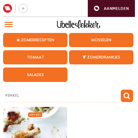
AANMELDEN
BEZOEK ONZE ANDERE WEBSITES
☀️ ZOMERRECEPTEN
MOSSELEN
RECEPTEN
TOMAAT
🍹 ZOMERDRANKJES
WEEKMENU
SALADES
CHAT MET MAIA
INSPIRATIE
MIJN BEWAARDE RECEPTEN
ARTIKEL