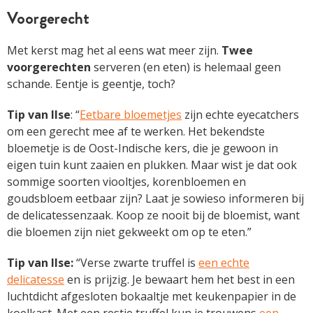
Voorgerecht
Met kerst mag het al eens wat meer zijn.
Twee
voorgerechten
serveren (en eten) is helemaal geen
schande. Eentje is geentje, toch?
Tip van Ilse
: “
Eetbare bloemetjes
zijn echte eyecatchers
om een gerecht mee af te werken. Het bekendste
bloemetje is de Oost-Indische kers, die je gewoon in
eigen tuin kunt zaaien en plukken. Maar wist je dat ook
sommige soorten viooltjes, korenbloemen en
goudsbloem eetbaar zijn? Laat je sowieso informeren bij
de delicatessenzaak. Koop ze nooit bij de bloemist, want
die bloemen zijn niet gekweekt om op te eten.”
Tip van Ilse:
“Verse zwarte truffel is
een echte
delicatesse
en is prijzig. Je bewaart hem het best in een
luchtdicht afgesloten bokaaltje met keukenpapier in de
koelkast. Met een restje truffel kun je trouwens
een