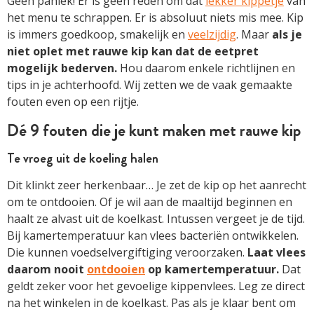
Geen paniek! Er is geen reden om dat
lekker kippetje
van
het menu te schrappen. Er is absoluut niets mis mee. Kip
is immers goedkoop, smakelijk en
veelzijdig
. Maar
als je
niet oplet met rauwe kip kan dat de eetpret
mogelijk bederven.
Hou daarom enkele richtlijnen en
tips in je achterhoofd. Wij zetten we de vaak gemaakte
fouten even op een rijtje.
Dé 9 fouten die je kunt maken met rauwe kip
Te vroeg uit de koeling halen
Dit klinkt zeer herkenbaar… Je zet de kip op het aanrecht
om te ontdooien. Of je wil aan de maaltijd beginnen en
haalt ze alvast uit de koelkast. Intussen vergeet je de tijd.
Bij kamertemperatuur kan vlees bacteriën ontwikkelen.
Die kunnen voedselvergiftiging veroorzaken.
Laat vlees
daarom nooit
ontdooien
op kamertemperatuur.
Dat
geldt zeker voor het gevoelige kippenvlees. Leg ze direct
na het winkelen in de koelkast. Pas als je klaar bent om