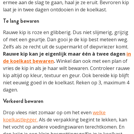
ermee aan de slag te gaan, haal je ze eruit. Bevroren kip
laat je in twee dagen ontdooien in de koelkast.
Te lang bewaren
Rauwe kip is roze en glibberig. Dus niet slijmerig, grijzig
of met een geurtje. Dan gooi je de kip best meteen weg.
Zelfs als ze recht uit de supermarkt of diepvriezer komt.
Rauwe kip kan je eigenlijk maar één à twee dagen
in
de koelkast bewaren
.
Winkel dan ook met een plan of
vries de kip in als je haar wilt bewaren. Controleer rauwe
kip altijd op kleur, textuur en geur. Ook bereide kip blijft
niet eeuwig goed in de koelkast. Reken op 3, maximum 4
dagen.
Verkeerd bewaren
Drop vlees niet zomaar op om het even
welke
koelkastlegger.
Als de verpakking begint te lekken, kan
het vocht op andere voedingswaren terechtkomen. En
dan krijg je een klein besmettingsgolfje in je koelkast.