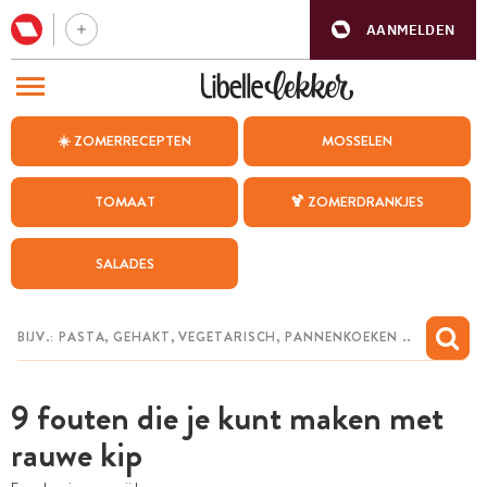
AANMELDEN
BEZOEK ONZE ANDERE WEBSITES
☀️ ZOMERRECEPTEN
MOSSELEN
RECEPTEN
TOMAAT
🍹 ZOMERDRANKJES
WEEKMENU
SALADES
CHAT MET MAIA
INSPIRATIE
MIJN BEWAARDE RECEPTEN
9 fouten die je kunt maken met
rauwe kip