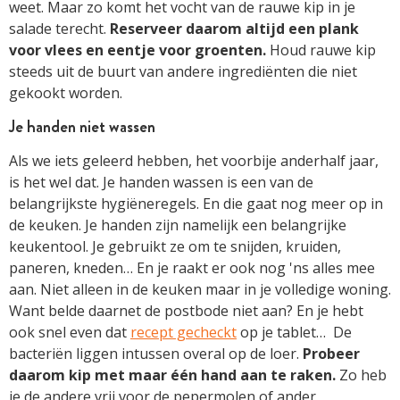
weet. Maar zo komt het vocht van de rauwe kip in je
salade terecht.
Reserveer daarom altijd een plank
voor vlees en eentje voor groenten.
Houd rauwe kip
steeds uit de buurt van andere ingrediënten die niet
gekookt worden.
Je handen niet wassen
Als we iets geleerd hebben, het voorbije anderhalf jaar,
is het wel dat. Je handen wassen is een van de
belangrijkste hygiëneregels. En die gaat nog meer op in
de keuken. Je handen zijn namelijk een belangrijke
keukentool. Je gebruikt ze om te snijden, kruiden,
paneren, kneden… En je raakt er ook nog 'ns alles mee
aan. Niet alleen in de keuken maar in je volledige woning.
Want belde daarnet de postbode niet aan? En je hebt
ook snel even dat
recept gecheckt
op je tablet… De
bacteriën liggen intussen overal op de loer.
Probeer
daarom kip met maar één hand aan te raken.
Zo heb
je de andere vrij voor de pepermolen of ander