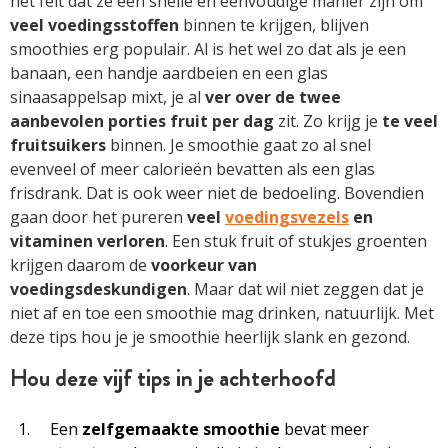
het feit dat ze een snelle en eenvoudige manier zijn om
veel voedingsstoffen
binnen te krijgen, blijven
smoothies erg populair. Al is het wel zo dat als je een
banaan, een handje aardbeien en een glas
sinaasappelsap mixt, je al
ver over de twee
aanbevolen porties fruit per dag
zit. Zo krijg je
te veel
fruitsuikers
binnen. Je smoothie gaat zo al snel
evenveel of meer calorieën bevatten als een glas
frisdrank. Dat is ook weer niet de bedoeling. Bovendien
gaan door het pureren
veel
voedingsvezels
en
vitaminen verloren
. Een stuk fruit of stukjes groenten
krijgen daarom de
voorkeur van
voedingsdeskundigen
. Maar dat wil niet zeggen dat je
niet af en toe een smoothie mag drinken, natuurlijk. Met
deze tips hou je je smoothie heerlijk slank en gezond.
Hou deze vijf tips in je achterhoofd
Een
zelfgemaakte smoothie
bevat meer