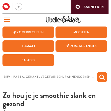
AANMELDEN
BEZOEK ONZE ANDERE WEBSITES
☀️ ZOMERRECEPTEN
MOSSELEN
RECEPTEN
TOMAAT
🍹 ZOMERDRANKJES
WEEKMENU
SALADES
CHAT MET MAIA
INSPIRATIE
MIJN BEWAARDE RECEPTEN
Zo hou je je smoothie slank en
gezond