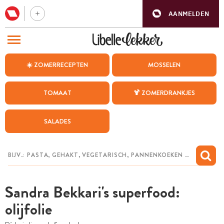
AANMELDEN
BEZOEK ONZE ANDERE WEBSITES
☀️ ZOMERRECEPTEN
MOSSELEN
RECEPTEN
TOMAAT
🍹 ZOMERDRANKJES
WEEKMENU
SALADES
CHAT MET MAIA
INSPIRATIE
MIJN BEWAARDE RECEPTEN
Sandra Bekkari's superfood:
olijfolie