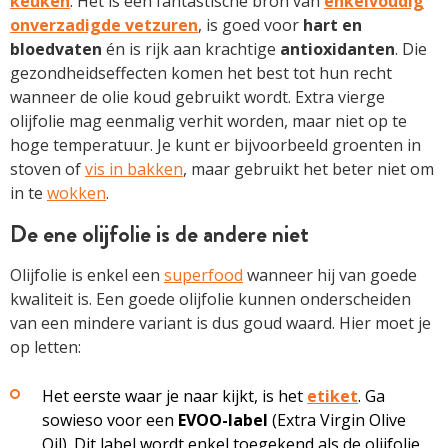
keuken
. Het is een fantastische bron van
enkelvoudig
onverzadigde vetzuren
, is goed voor
hart en
bloedvaten
én is rijk aan krachtige
antioxidanten
. Die
gezondheidseffecten komen het best tot hun recht
wanneer de olie koud gebruikt wordt. Extra vierge
olijfolie mag eenmalig verhit worden, maar niet op te
hoge temperatuur. Je kunt er bijvoorbeeld groenten in
stoven of
vis in bakken
, maar gebruikt het beter niet om
in te
wokken
.
De ene olijfolie is de andere niet
Olijfolie is enkel een
superfood
wanneer hij van goede
kwaliteit is. Een goede olijfolie kunnen onderscheiden
van een mindere variant is dus goud waard. Hier moet je
op letten:
Het eerste waar je naar kijkt, is het
etiket
. Ga
sowieso voor een
EVOO-label
(Extra Virgin Olive
Oil). Dit label wordt enkel toegekend als de olijfolie