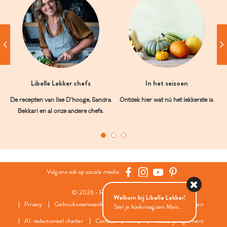
Libelle Lekker chefs
In het seizoen
De recepten van Ilse D’hooge, Sandra
Ontdek hier wat nú het lekkerste is.
Bekkari en al onze andere chefs.
Volg ons ook op sociale media:
© 2026 - Roularta Media Group
Welkom bij Libelle Lekker!
Privacy
Gebruiksvoorwaarden
Cookies
Cookies instellingen
Stel je kookvraag aan Maia...
AI: redactioneel charter
Contact
FAQ
Wedstrijdreglement