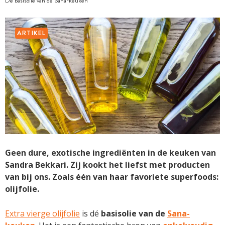
Dé basisolie van de Sana-keuken
ARTIKEL
Geen dure, exotische ingrediënten in de keuken van
Sandra Bekkari. Zij kookt het liefst met producten
van bij ons. Zoals één van haar favoriete superfoods:
olijfolie.
Extra vierge olijfolie
is dé
basisolie van de
Sana-