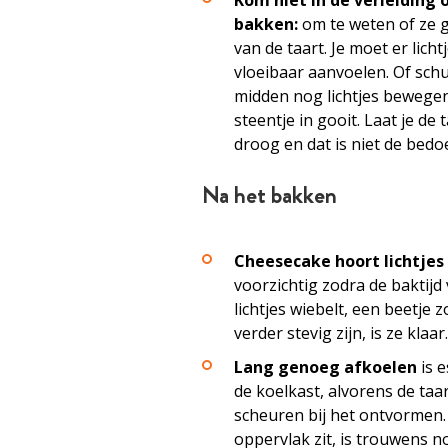
Kom niet in de verleiding 
bakken:
om te weten of ze g
van de taart. Je moet er lic
vloeibaar aanvoelen. Of schud
midden nog lichtjes bewegen
steentje in gooit. Laat je de
droog en dat is niet de bedoel
Na het bakken
Cheesecake hoort lichtjes
voorzichtig zodra de baktijd 
lichtjes wiebelt, een beetje 
verder stevig zijn, is ze klaar.
Lang genoeg afkoelen
is e
de koelkast, alvorens de taar
scheuren bij het ontvormen.
oppervlak zit, is trouwens no