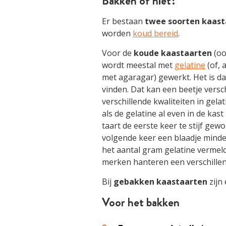
Bakken of niet?
Er bestaan
twee soorten kaast
worden
koud bereid
.
Voor de
koude kaastaarten
(oo
wordt meestal met
gelatine
(of, a
met agaragar) gewerkt. Het is da
vinden. Dat kan een beetje versch
verschillende kwaliteiten in gela
als de gelatine al even in de kast
taart de eerste keer te stijf gew
volgende keer een blaadje minder
het aantal gram gelatine vermeld 
merken hanteren een verschillen
Bij
gebakken kaastaarten
zijn
Voor het bakken