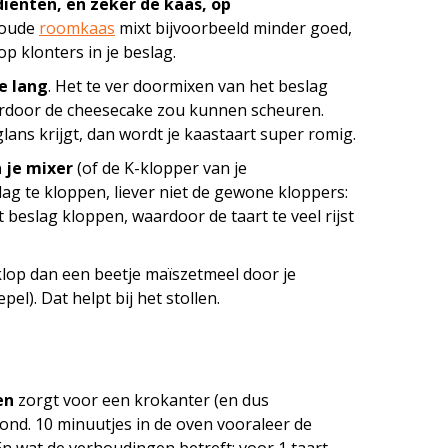
diënten, en zeker de kaas, op
oude
roomkaas
mixt bijvoorbeeld minder goed,
op klonters in je beslag.
e lang
. Het te ver doormixen van het beslag
aardoor de cheesecake zou kunnen scheuren.
nglans krijgt, dan wordt je kaastaart super romig.
 je mixer
(of de K-klopper van je
g te kloppen, liever niet de gewone kloppers:
et beslag kloppen, waardoor de taart te veel rijst
 klop dan een beetje maïszetmeel door je
el). Dat helpt bij het stollen.
en
zorgt voor een krokanter (en dus
nd. 10 minuutjes in de oven vooraleer de