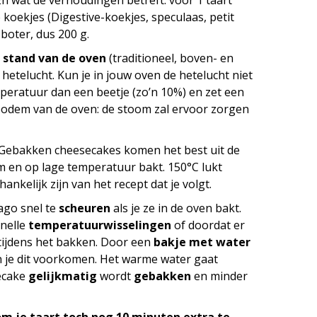
 En wat de verhoudingen betreft: voor 1 taart
koekjes (Digestive-koekjes, speculaas, petit
 boter, dus 200 g.
 stand van de oven
(traditioneel, boven- en
 hetelucht. Kun je in jouw oven de hetelucht niet
mperatuur dan een beetje (zo’n 10%) en zet een
odem van de oven: de stoom zal ervoor zorgen
 Gebakken cheesecakes komen het best uit de
 en op lage temperatuur bakt. 150°C lukt
hankelijk zijn van het recept dat je volgt.
ago snel te
scheuren
als je ze in de oven bakt.
snelle
temperatuurwisselingen
of doordat er
t tijdens het bakken. Door een
bakje met water
n je dit voorkomen. Het warme water gaat
ecake
gelijkmatig
wordt
gebakken
en minder