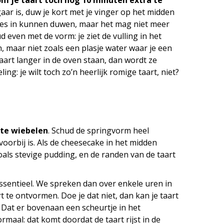
om je taart toch nog 10 minuten extra te
aar is, duw je kort met je vinger op het midden
htjes in kunnen duwen, maar het mag niet meer
 even met de vorm: je ziet de vulling in het
, maar niet zoals een plasje water waar je een
 taart langer in de oven staan, dan wordt ze
ing: je wilt toch zo’n heerlijk romige taart, niet?
 te wiebelen
. Schud de springvorm heel
voorbij is. Als de cheesecake in het midden
zoals stevige pudding, en de randen van de taart
ssentieel. We spreken dan over enkele uren in
t te ontvormen. Doe je dat niet, dan kan je taart
 Dat er bovenaan een scheurtje in het
rmaal: dat komt doordat de taart rijst in de