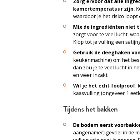
Zorg ervoor dat alle ingre
kamertemperatuur zijn.
K
waardoor je het risico loopt 
Mix de ingrediënten niet t
zorgt voor te veel lucht, w
Klop tot je vulling een satij
Gebruik de deeghaken van
keukenmachine) om het besla
dan zou je te veel lucht in h
en weer inzakt.
Wil je het echt foolproof
,
kaasvulling (ongeveer 1 eetlep
Tijdens het bakken
De bodem eerst voorbakk
aangenamer) gevoel in de mo