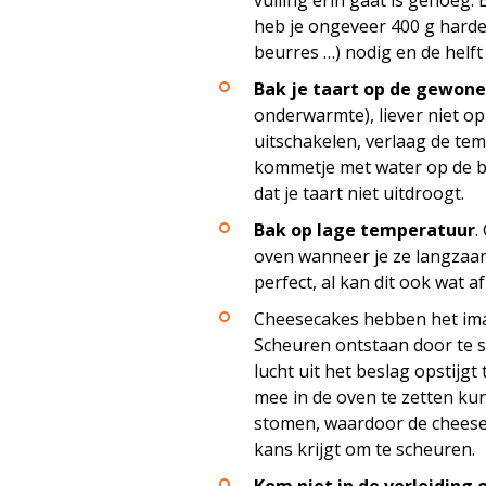
vulling erin gaat is genoeg.
heb je ongeveer 400 g harde 
beurres …) nodig en de helft
Bak je taart op de gewone
onderwarmte), liever niet op
uitschakelen, verlaag de te
kommetje met water op de b
dat je taart niet uitdroogt.
Bak op lage temperatuur
.
oven wanneer je ze langzaam
perfect, al kan dit ook wat af
Cheesecakes hebben het im
Scheuren ontstaan door te 
lucht uit het beslag opstijg
mee in de oven te zetten ku
stomen, waardoor de chees
kans krijgt om te scheuren.