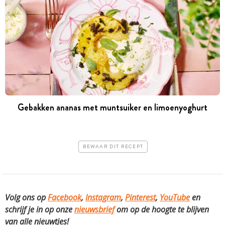
Gebakken ananas met muntsuiker en limoenyoghurt
BEWAAR DIT RECEPT
Volg ons op
Facebook
,
Instagram
,
Pinterest
,
YouTube
en
schrijf je in op onze
nieuwsbrief
om op de hoogte te blijven
van alle nieuwtjes!