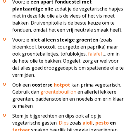
Voorzie
een apart fonduestel met
plantaardige olie
zodat je de vegetarische hapjes
niet in dezelfde olie als de vlees of het vis moet
bakken. Druivenpitolie is de beste keuze om te
fonduen, omdat het een vrij neutrale smaak heeft.
Voorzie
niet alleen stevige groenten
(zoals
bloemkool, broccoli, courgette en paprika) maar
ook groenteballetjes, tofublokjes,
falafel
… om in
de hete olie te bakken. Opgelet, zorg er wel voor
dat alles goed drooggedept is om spattende olie te
vermijden.
Ook een
oosterse
hotpot
kan prima vegetarisch.
Gebruik dan
groentebouillon
en allerlei lekkere
groenten, paddenstoelen en noedels om erin klaar
te maken.
Stem je bijgerechten en dips ook af op je
vegetarische gasten.
Dips
zoals
aioli
,
pesto
en
tartaar
smaken heerlijk bij veggie ingrediënten.