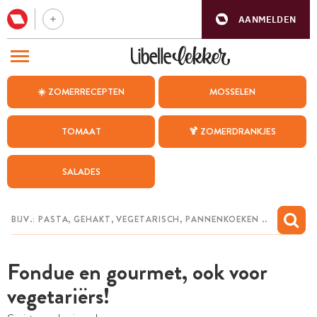
AANMELDEN
BEZOEK ONZE ANDERE WEBSITES
☀️ ZOMERRECEPTEN
MOSSELEN
RECEPTEN
TOMAAT
🍹 ZOMERDRANKJES
WEEKMENU
SALADES
CHAT MET MAIA
INSPIRATIE
MIJN BEWAARDE RECEPTEN
Fondue en gourmet, ook voor
vegetariërs!