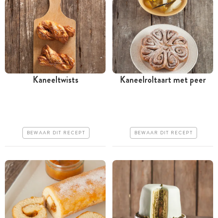
Kaneeltwists
Kaneelroltaart met peer
Meer dan 1 uur
Meer dan 1 uur
Goedkoop
Goedkoop
Makkelijk
Makkelijk
BEWAAR DIT RECEPT
BEWAAR DIT RECEPT