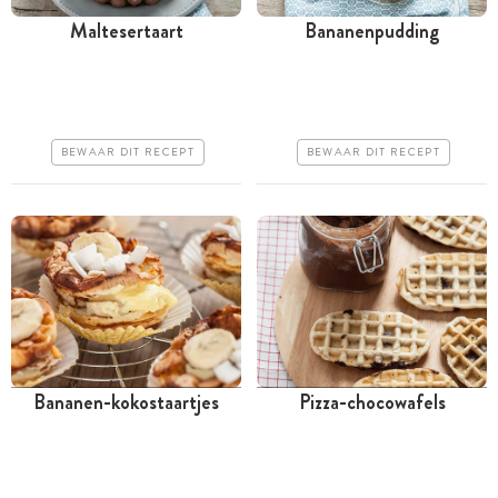
Maltesertaart
Bananenpudding
Meer dan 1 uur
Tussen 30 minuten en 1
uur
Goedkoop
Goedkoop
Makkelijk
BEWAAR DIT RECEPT
BEWAAR DIT RECEPT
Makkelijk
Bananen-kokostaartjes
Pizza-chocowafels
Meer dan 1 uur
Meer dan 1 uur
Goedkoop
Goedkoop