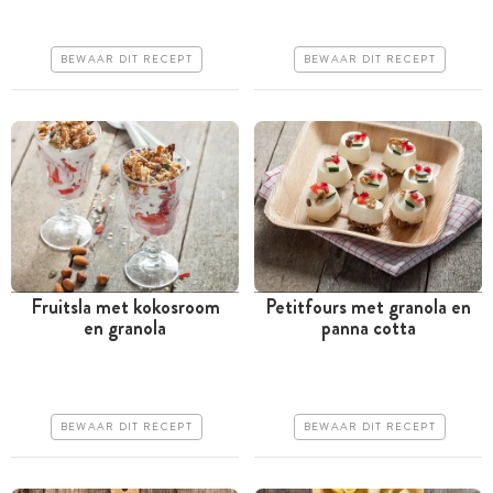
Goedkoop
Goedkoop
Makkelijk
Iets moeilijker
BEWAAR DIT RECEPT
BEWAAR DIT RECEPT
Fruitsla met kokosroom
Petitfours met granola en
en granola
panna cotta
Tussen 30 minuten en 1
Minder dan 30 minuten
uur
Goedkoop
Goedkoop
Makkelijk
BEWAAR DIT RECEPT
BEWAAR DIT RECEPT
Makkelijk