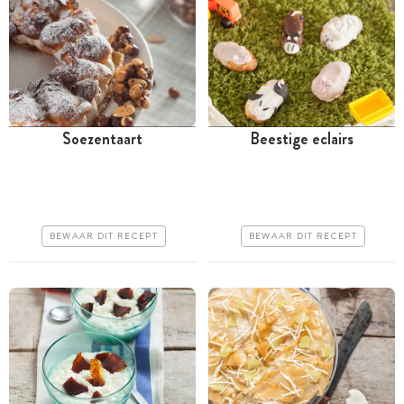
Soezentaart
Beestige eclairs
Meer dan 1 uur
Meer dan 1 uur
Iets duurder
Iets duurder
Iets moeilijker
Iets moeilijker
BEWAAR DIT RECEPT
BEWAAR DIT RECEPT