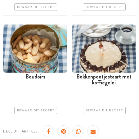
Makkelijk
Erg makkelijk
BEWAAR DIT RECEPT
BEWAAR DIT RECEPT
Boudoirs
Bokkenpootjestaart met
koffiegelei
Tussen 30 minuten en 1
Meer dan 1 uur
uur
Goedkoop
Goedkoop
Makkelijk
BEWAAR DIT RECEPT
BEWAAR DIT RECEPT
Erg makkelijk
DEEL DIT ARTIKEL