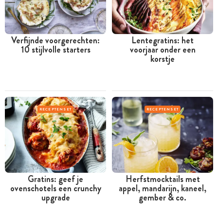
Verfijnde voorgerechten:
Lentegratins: het
10 stijlvolle starters
voorjaar onder een
korstje
RECEPTENSET
RECEPTENSET
Gratins: geef je
Herfstmocktails met
ovenschotels een crunchy
appel, mandarijn, kaneel,
upgrade
gember & co.