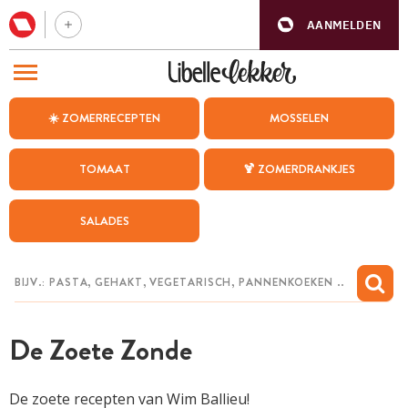
AANMELDEN
BEZOEK ONZE ANDERE WEBSITES
☀️ ZOMERRECEPTEN
MOSSELEN
RECEPTEN
TOMAAT
🍹 ZOMERDRANKJES
WEEKMENU
SALADES
CHAT MET MAIA
INSPIRATIE
MIJN BEWAARDE RECEPTEN
De Zoete Zonde
De zoete recepten van Wim Ballieu!