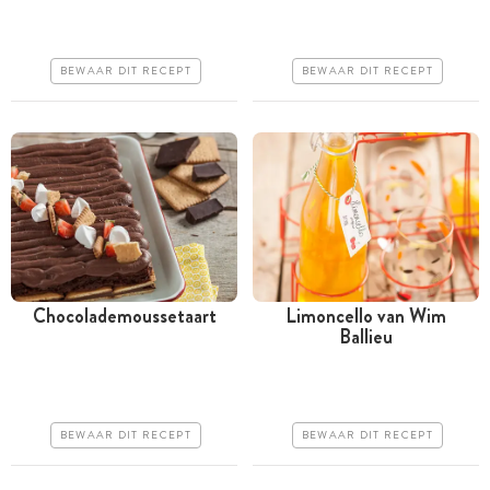
Goedkoop
Goedkoop
Makkelijk
Makkelijk
BEWAAR DIT RECEPT
BEWAAR DIT RECEPT
Chocolademoussetaart
Limoncello van Wim
Ballieu
Meer dan 1 uur
Tussen 30 minuten en 1
uur
Goedkoop
Goedkoop
Makkelijk
BEWAAR DIT RECEPT
BEWAAR DIT RECEPT
Erg makkelijk