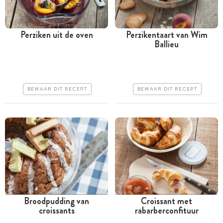
Perziken uit de oven
Perzikentaart van Wim
Ballieu
Tussen 30 minuten en 1
Meer dan 1 uur
uur
Goedkoop
Goedkoop
Erg makkelijk
BEWAAR DIT RECEPT
BEWAAR DIT RECEPT
Erg makkelijk
Broodpudding van
Croissant met
croissants
rabarberconfituur
Meer dan 1 uur
Meer dan 1 uur