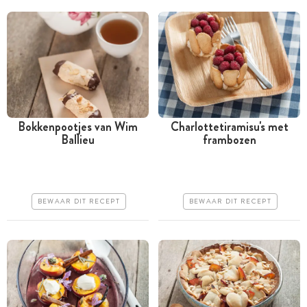
Bokkenpootjes van Wim
Charlottetiramisu's met
Ballieu
frambozen
Tussen 30 minuten en 1
Tussen 30 minuten en 1
uur
uur
Goedkoop
Goedkoop
BEWAAR DIT RECEPT
BEWAAR DIT RECEPT
Erg makkelijk
Makkelijk