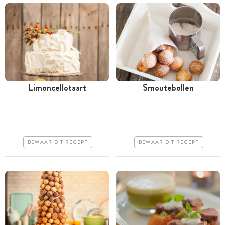
Limoncellotaart
Smoutebollen
Meer dan 1 uur
Tussen 30 minuten en 1
uur
Goedkoop
Goedkoop
Makkelijk
BEWAAR DIT RECEPT
BEWAAR DIT RECEPT
Makkelijk