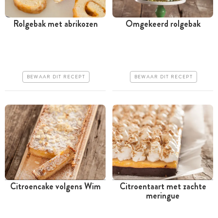
Rolgebak met abrikozen
Omgekeerd rolgebak
Tussen 30 minuten en 1
Meer dan 1 uur
uur
Goedkoop
Goedkoop
Makkelijk
BEWAAR DIT RECEPT
BEWAAR DIT RECEPT
Makkelijk
Citroencake volgens Wim
Citroentaart met zachte
meringue
Tussen 30 minuten en 1
Tussen 30 minuten en 1
uur
uur