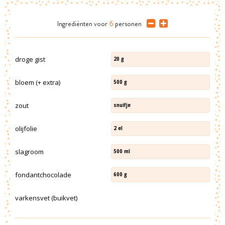
Ingrediënten
voor
6
personen
droge gist
20
g
bloem (+ extra)
500
g
zout
snuifje
olijfolie
2
el
slagroom
500
ml
fondantchocolade
600
g
varkensvet (buikvet)