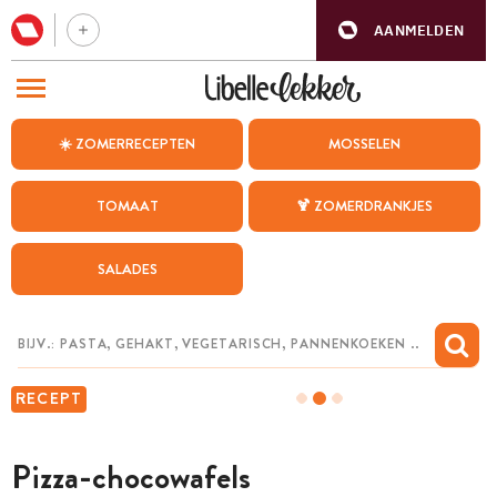
AANMELDEN
BEZOEK ONZE ANDERE WEBSITES
☀️ ZOMERRECEPTEN
MOSSELEN
RECEPTEN
TOMAAT
🍹 ZOMERDRANKJES
WEEKMENU
SALADES
CHAT MET MAIA
INSPIRATIE
MIJN BEWAARDE RECEPTEN
RECEPT
Pizza-chocowafels