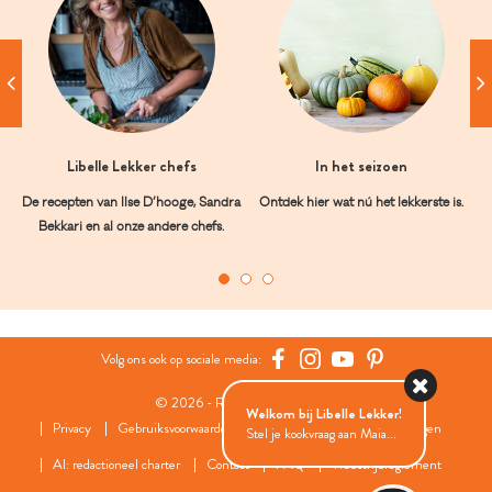
Libelle Lekker chefs
In het seizoen
De recepten van Ilse D’hooge, Sandra
Ontdek hier wat nú het lekkerste is.
Bekkari en al onze andere chefs.
Volg ons ook op sociale media:
© 2026 - Roularta Media Group
Welkom bij Libelle Lekker!
Privacy
Gebruiksvoorwaarden
Cookies
Cookies instellingen
Stel je kookvraag aan Maia...
AI: redactioneel charter
Contact
FAQ
Wedstrijdreglement