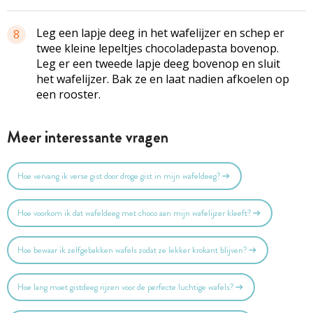
Leg een lapje deeg in het wafelijzer en schep er
8
twee kleine lepeltjes chocoladepasta bovenop.
Leg er een tweede lapje deeg bovenop en sluit
het wafelijzer. Bak ze en laat nadien afkoelen op
een rooster.
Meer interessante vragen
Hoe vervang ik verse gist door droge gist in mijn wafeldeeg?
Hoe voorkom ik dat wafeldeeg met choco aan mijn wafelijzer kleeft?
Hoe bewaar ik zelfgebakken wafels zodat ze lekker krokant blijven?
Hoe lang moet gistdeeg rijzen voor de perfecte luchtige wafels?