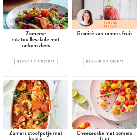
SANDRA
BEKKARI
Zomerse
Granité van zomers fruit
ratatouillesalade met
varkensvlees
BEWAAR DIT RECEPT
BEWAAR DIT RECEPT
Zomers stoofpotje met
Cheesecake met zomers
konijn
fruit