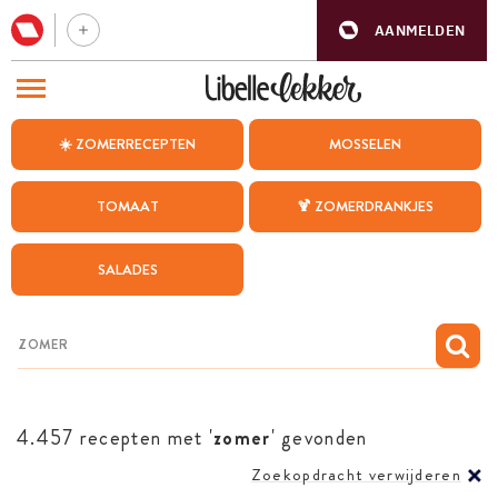
AANMELDEN
BEZOEK ONZE ANDERE WEBSITES
☀️ ZOMERRECEPTEN
MOSSELEN
RECEPTEN
TOMAAT
🍹 ZOMERDRANKJES
WEEKMENU
SALADES
CHAT MET MAIA
INSPIRATIE
MIJN BEWAARDE RECEPTEN
4.457 recepten met '
zomer
' gevonden
Zoekopdracht verwijderen