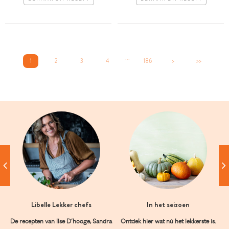
...
1
2
3
4
186
>
>>
Libelle Lekker chefs
In het seizoen
De recepten van Ilse D’hooge, Sandra
Ontdek hier wat nú het lekkerste is.