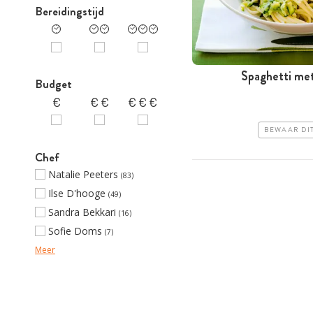
Bereidingstijd
Spaghetti me
Budget
BEWAAR DI
Chef
Natalie Peeters
(83)
Ilse D'hooge
(49)
Sandra Bekkari
(16)
Sofie Doms
(7)
Meer