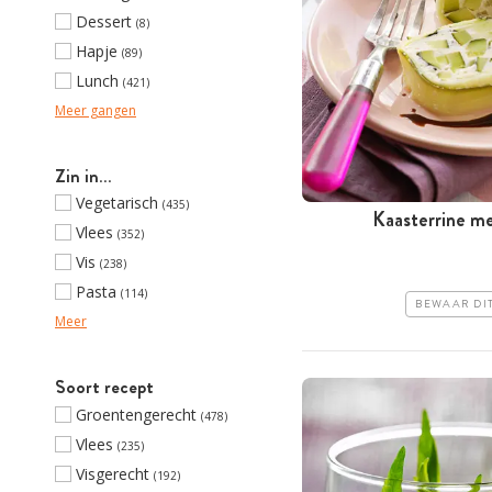
Dessert
(8)
Hapje
(89)
Lunch
(421)
Meer gangen
Zin in…
Vegetarisch
(435)
Kaasterrine m
Vlees
(352)
Vis
(238)
Pasta
(114)
BEWAAR DI
Meer
Soort recept
Groentengerecht
(478)
Vlees
(235)
Visgerecht
(192)