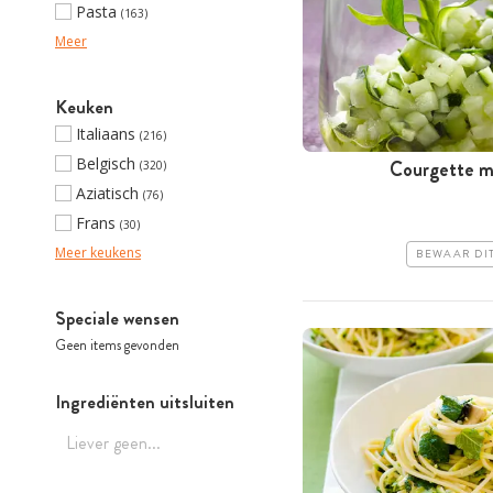
Pasta
(163)
Meer
Keuken
Italiaans
(216)
Belgisch
Courgette m
(320)
Aziatisch
(76)
Frans
(30)
Meer keukens
BEWAAR DI
Speciale wensen
Geen items gevonden
Ingrediënten uitsluiten