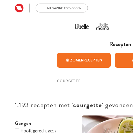
MAGAZINE TOEVOEGEN
Recepten
☀️ ZOMERRECEPTEN
1.193 recepten met '
courgette
' gevonde
Gangen
Hoofdgerecht
(920)