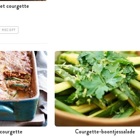
met courgette
T RECEPT
 courgette
Courgette-boontjessalade