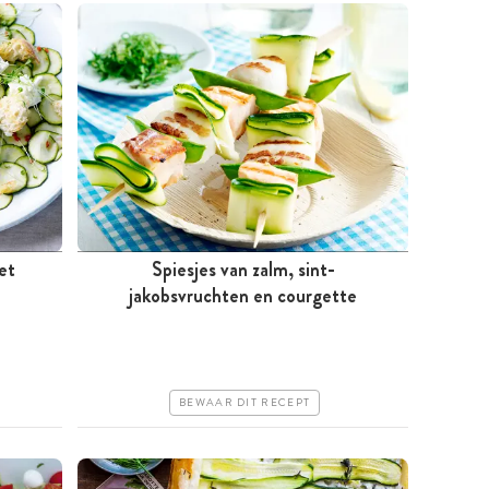
et
Spiesjes van zalm, sint-
jakobsvruchten en courgette
Minder dan 30 minuten
Duur
Erg makkelijk
BEWAAR DIT RECEPT