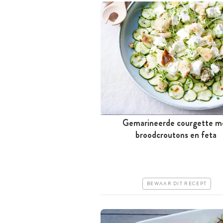
Gemarineerde courgette m
Tussen 30 minuten en 1 uur
broodcroutons en feta
Goedkoop
Makkelijk
BEWAAR DIT RECEPT