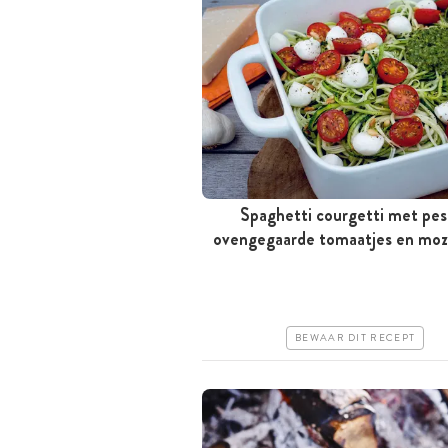
Spaghetti courgetti met pes
ovengegaarde tomaatjes en mozz
Minder dan 30 minuten
Goedkoop
Makkelijk
BEWAAR DIT RECEPT