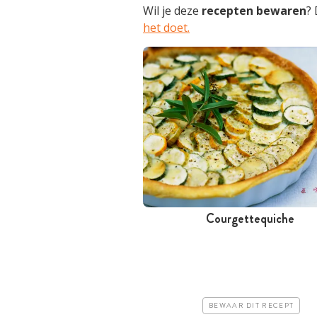
Wil je deze
recepten
bewaren
?
het doet.
Courgettequiche
Tussen 30 minuten en 1 uur
Goedkoop
Makkelijk
BEWAAR DIT RECEPT