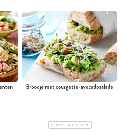
oenten
Broodje met courgette-avocadosalade
Minder dan 30 minuten
Goedkoop
Erg makkelijk
BEWAAR DIT RECEPT