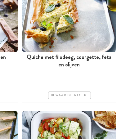
 en
Quiche met filodeeg, courgette, feta
Tussen 30 minuten en 1 uur
en olijven
Goedkoop
Erg makkelijk
BEWAAR DIT RECEPT