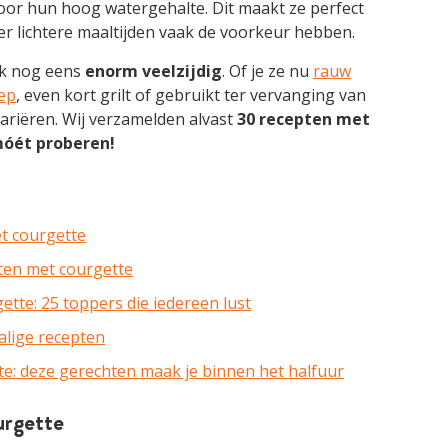
or hun hoog watergehalte. Dit maakt ze perfect
lichtere maaltijden vaak de voorkeur hebben.
ok nog eens
enorm veelzijdig
. Of je ze nu
rauw
ep
, even kort grilt of gebruikt ter vervanging van
variëren. Wij verzamelden alvast
30 recepten met
móét proberen!
t courgette
pten met courgette
tte: 25 toppers die iedereen lust
alige recepten
te: deze gerechten maak je binnen het halfuur
urgette