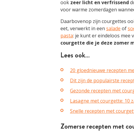
ook
zeer licht en verfrissend
do
voor warme zomerdagen wanneer 
Daarbovenop zijn courgettes o
eet, verwerkt in een
salade
of
so
pasta
: je kunt er eindeloos mee 
courgette die je deze zomer 
Lees ook…
20 gloednieuwe recepten me
Dit zijn de populairste rece
Gezonde recepten met courge
Lasagne met courgette: 10 z
Snelle recepten met courget
Zomerse recepten met co