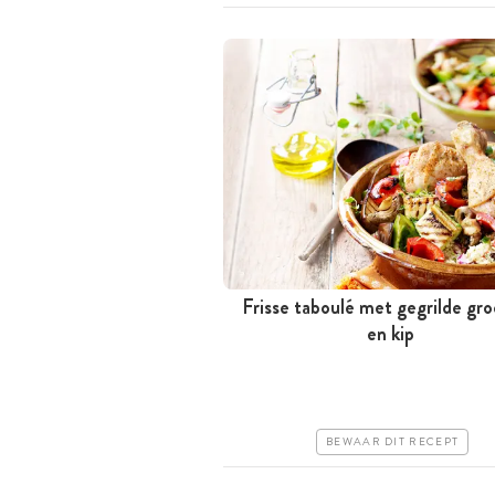
Frisse taboulé met gegrilde gr
Tussen 30 minuten en 1 uur
en kip
Goedkoop
Makkelijk
BEWAAR DIT RECEPT