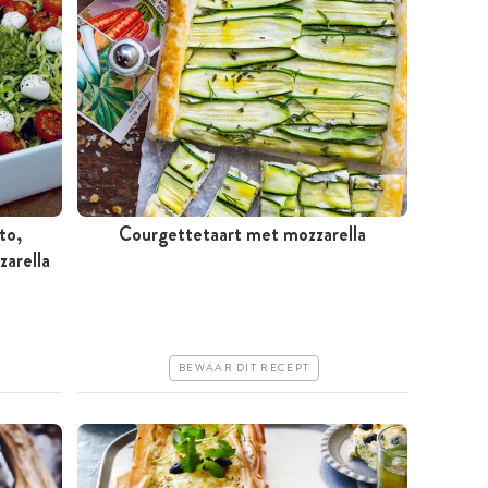
to,
Courgettetaart met mozzarella
arella
Meer dan 1 uur
Goedkoop
Makkelijk
BEWAAR DIT RECEPT