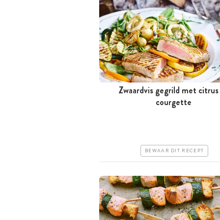
Zwaardvis gegrild met citrus
Minder dan 30 minuten
courgette
Iets duurder
Erg makkelijk
BEWAAR DIT RECEPT