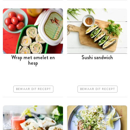
Wrap met omelet en
Sushi sandwich
hesp
Minder dan 30 minuten
Tussen 30 minuten en 1
uur
Goedkoop
Goedkoop
Makkelijk
BEWAAR DIT RECEPT
BEWAAR DIT RECEPT
Makkelijk