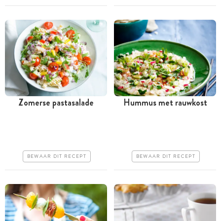
Makkelijk
Erg makkelijk
Zomerse pastasalade
Hummus met rauwkost
Minder dan 30 minuten
Minder dan 30 minuten
Goedkoop
Goedkoop
Erg makkelijk
Erg makkelijk
BEWAAR DIT RECEPT
BEWAAR DIT RECEPT