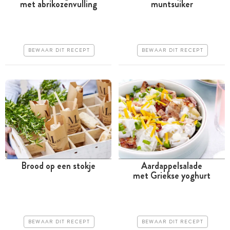
met abrikozenvulling
muntsuiker
Minder dan 30 minuten
Minder dan 30 minuten
Goedkoop
Goedkoop
Makkelijk
Erg makkelijk
BEWAAR DIT RECEPT
BEWAAR DIT RECEPT
Brood op een stokje
Aardappelsalade
met Griekse yoghurt
Tussen 30 minuten en 1
Tussen 30 minuten en 1
uur
uur
Goedkoop
Goedkoop
BEWAAR DIT RECEPT
BEWAAR DIT RECEPT