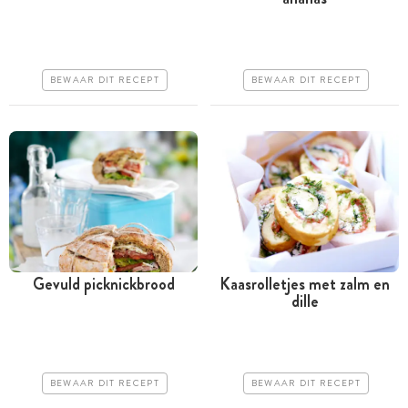
Minder dan 30 minuten
Tussen 30 minuten en 1
uur
Goedkoop
Iets duurder
Erg makkelijk
BEWAAR DIT RECEPT
BEWAAR DIT RECEPT
Erg makkelijk
Gevuld picknickbrood
Kaasrolletjes met zalm en
dille
Meer dan 1 uur
Meer dan 1 uur
Iets duurder
Goedkoop
Erg makkelijk
Makkelijk
BEWAAR DIT RECEPT
BEWAAR DIT RECEPT