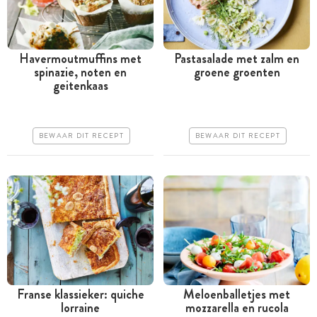
Havermoutmuffins met
Pastasalade met zalm en
spinazie, noten en
groene groenten
Tussen 30 minuten en 1
Minder dan 30 minuten
geitenkaas
uur
Goedkoop
Goedkoop
Erg makkelijk
BEWAAR DIT RECEPT
BEWAAR DIT RECEPT
Erg makkelijk
Franse klassieker: quiche
Meloenballetjes met
lorraine
mozzarella en rucola
Tussen 30 minuten en 1
Tussen 30 minuten en 1