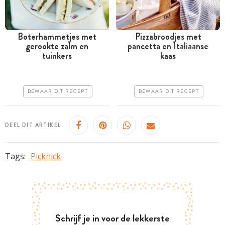
Boterhammetjes met
Pizzabroodjes met
gerookte zalm en
pancetta en Italiaanse
Minder dan 30 minuten
Meer dan 1 uur
tuinkers
kaas
Iets duurder
Goedkoop
Erg makkelijk
Erg makkelijk
BEWAAR DIT RECEPT
BEWAAR DIT RECEPT
DEEL DIT ARTIKEL
Tags:
Picknick
Schrijf je in voor de lekkerste