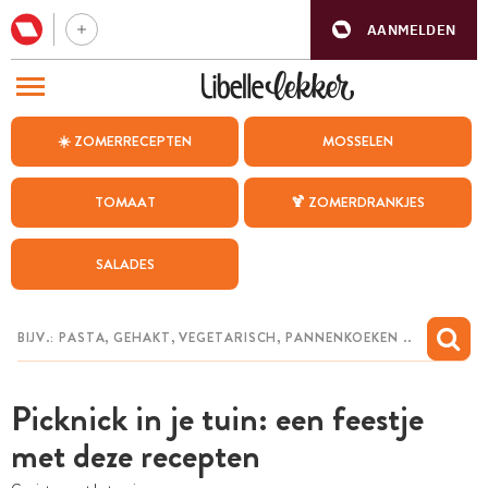
AANMELDEN
BEZOEK ONZE ANDERE WEBSITES
☀️ ZOMERRECEPTEN
MOSSELEN
RECEPTEN
TOMAAT
🍹 ZOMERDRANKJES
WEEKMENU
SALADES
CHAT MET MAIA
INSPIRATIE
MIJN BEWAARDE RECEPTEN
Picknick in je tuin: een feestje
met deze recepten