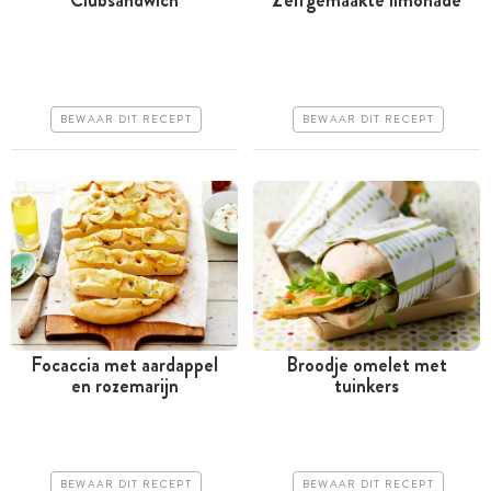
Minder dan 30 minuten
Minder dan 30 minuten
Goedkoop
Goedkoop
Erg makkelijk
Erg makkelijk
BEWAAR DIT RECEPT
BEWAAR DIT RECEPT
Focaccia met aardappel
Broodje omelet met
en rozemarijn
tuinkers
Meer dan 1 uur
Tussen 30 minuten en 1
uur
Goedkoop
Goedkoop
Makkelijk
BEWAAR DIT RECEPT
BEWAAR DIT RECEPT