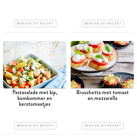
uur
uur
Goedkoop
Goedkoop
BEWAAR DIT RECEPT
BEWAAR DIT RECEPT
Erg makkelijk
Erg makkelijk
Pastasalade met kip,
Bruschetta met tomaat
komkommer en
en mozzarella
Minder dan 30 minuten
Minder dan 30 minuten
kerstomaatjes
Goedkoop
Goedkoop
Erg makkelijk
Erg makkelijk
BEWAAR DIT RECEPT
BEWAAR DIT RECEPT