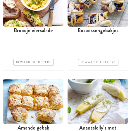
Broodje eiersalade
Bosbessengebakjes
Tussen 30 minuten en 1
Tussen 30 minuten en 1
uur
uur
Goedkoop
Goedkoop
BEWAAR DIT RECEPT
BEWAAR DIT RECEPT
Erg makkelijk
Erg makkelijk
Amandelgebak
Ananaslolly’s met