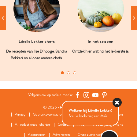
Libelle Lekker chefs
In het seizoen
De recepten van Ilse D’hooge, Sandra
Ontdek hier wat nú het lekkerste is.
Bekkari en al onze andere chefs.
Volg ons ook op sociale media:
© 2026 - Roularta Media Group
Welkom bij Libelle Lekker!
Privacy
Gebruiksvoorwaarden
Cookies
Cookies instellingen
Stel je kookvraag aan Maia...
AI: redactioneel charter
Contact
FAQ
Wedstrijdreglement
Abonneren
Adverteren
Onze zusterwebsites