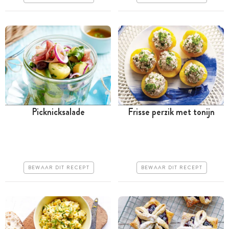
Erg makkelijk
Picknicksalade
Frisse perzik met tonijn
Minder dan 30 minuten
Minder dan 30 minuten
Iets duurder
Goedkoop
Erg makkelijk
Erg makkelijk
BEWAAR DIT RECEPT
BEWAAR DIT RECEPT