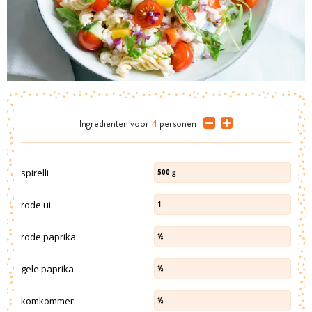
Ingrediënten
voor
4
personen
spirelli
500
g
rode ui
1
rode paprika
½
gele paprika
½
komkommer
½