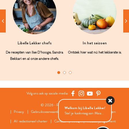
Libelle Lekker chefs
In het seizoen
De recepten van Ilse D’hooge, Sandra
Ontdek hier wat nú het lekkerste is.
Bekkari en al onze andere chefs.
Volg ons ook op sociale media:
© 2026 - Roularta Media Group
Welkom bij Libelle Lekker!
Privacy
Gebruiksvoorwaarden
Cookies
Cookies instellingen
Stel je kookvraag aan Maia...
AI: redactioneel charter
Contact
FAQ
Wedstrijdreglement