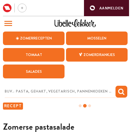
AANMELDEN
BEZOEK ONZE ANDERE WEBSITES
☀️ ZOMERRECEPTEN
MOSSELEN
RECEPTEN
TOMAAT
🍹 ZOMERDRANKJES
WEEKMENU
SALADES
CHAT MET MAIA
INSPIRATIE
MIJN BEWAARDE RECEPTEN
RECEPT
Zomerse pastasalade