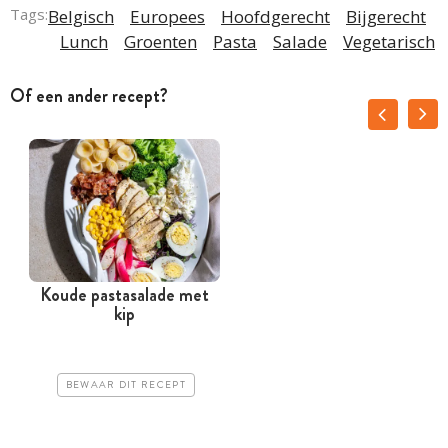
Tags:
Belgisch
Europees
Hoofdgerecht
Bijgerecht
Lunch
Groenten
Pasta
Salade
Vegetarisch
Of een ander recept?
Koude pastasalade met
kip
BEWAAR DIT RECEPT