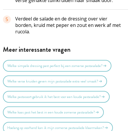
verse gehakte tuinkruiden naar smaak door.
Verdeel de salade en de dressing over vier
5
borden, kruid met peper en zout en werk af met
rucola.
Meer interessante vragen
Welke simpele dressing past perfect bij een zomerse pastasalade?
Welke verse kruiden geven mijn pastasalade extra veel smaak?
Welke pastasoort gebruik ik het best voor een koude pastasalade?
Welke kaas past het best in een koude zomerse pastasalade?
Hoelang op voorhand kan ik mijn zomerse pastasalade klaarmaken?