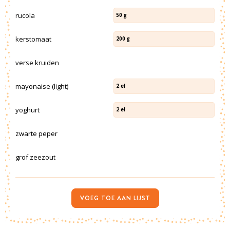
rucola
50
g
kerstomaat
200
g
verse kruiden
mayonaise (light)
2
el
yoghurt
2
el
zwarte peper
grof zeezout
VOEG TOE AAN LIJST